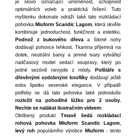
je slovo označující umírněnost, schopnost
optimálních voleb a praktická řešení. Tuto
myšlenku dokonale odráží také tato rozkládací
pohovka
Miuform Scandic Lagom
, která skvěle
kombinuje jednoduchost, funkčnost a estetiku.
Podnož z bukového dřeva
a šikmé nohy
dodávají pohovce lehkost. Tkanina příjemná na
dotek, neutrální barvy a jemné tvary vytvářejí
nadčasový model sedací soupravy, který po
jedné sezóně nevyjde z módy.
Polštáře s
dřevěnými ozdobnými knoflíky
dodávají ještě
extra špetku severské elegance. V případě
potřeby se dá tato pohovka také jednoduše
rozložit na pohodlné lůžko pro 2 osoby.
Nechte se nalákat ilustračním videem:
Oblíbený produkt
Tmavě šedá rozkládací
rohová pohovka Miuform Scandic Lagom,
levý roh
populárního výrobce
Miuform
- tento