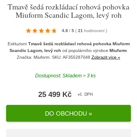
Tmavě šedá rozkládací rohová pohovka
Miuform Scandic Lagom, levý roh
4.8
/
5
(
21
hodnocení
)
Exkluzivní
Tmavě šedá rozkládací rohová pohovka Miuform
Scandic Lagom, levý roh
od populárního výrobce
Miuform
.
Značka:
Miuform
. SKU: AF355287048
Zobrazit více »
Dostupnost:
Skladem > 3 ks
25 499 Kč
vč. DPH
DO OBCHODU »