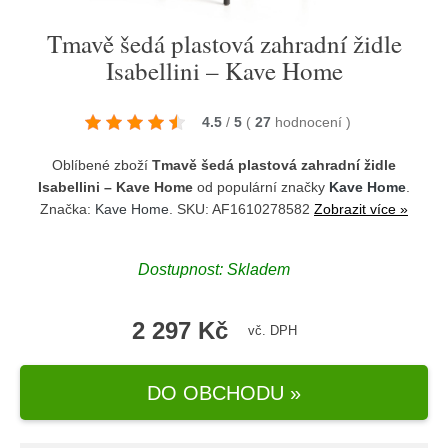
Tmavě šedá plastová zahradní židle
Isabellini – Kave Home
4.5
/
5
(
27
hodnocení
)
Oblíbené zboží
Tmavě šedá plastová zahradní židle
Isabellini – Kave Home
od populární značky
Kave Home
.
Značka:
Kave Home
. SKU: AF1610278582
Zobrazit více »
Dostupnost:
Skladem
2 297 Kč
vč. DPH
DO OBCHODU »