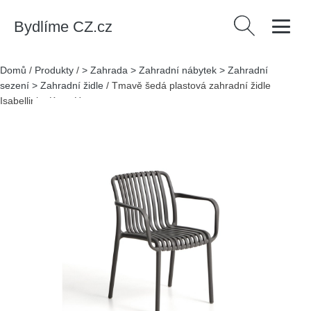
Bydlíme CZ.cz
Vyhledávání
Domů
/
Produkty
/
> Zahrada > Zahradní nábytek > Zahradní
sezení > Zahradní židle
/
Tmavě šedá plastová zahradní židle
Isabellini – Kave Home