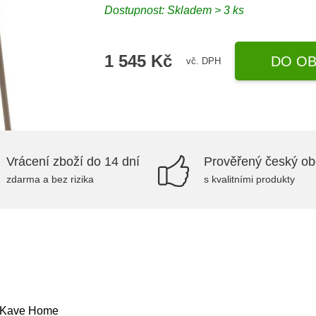
Dostupnost:
Skladem > 3 ks
1 545 Kč
DO OB
vč. DPH
Vrácení zboží do 14 dní
Prověřený český o
zdarma a bez rizika
s kvalitními produkty
– Kave Home