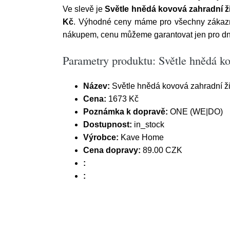
Ve slevě je
Světle hnědá kovová zahradní 
Kč
. Výhodné ceny máme pro všechny zákazník
nákupem, cenu můžeme garantovat jen pro dn
Parametry produktu: Světle hnědá k
Název:
Světle hnědá kovová zahradní ž
Cena:
1673 Kč
Poznámka k dopravě:
ONE (WE|DO)
Dostupnost:
in_stock
Výrobce:
Kave Home
Cena dopravy:
89.00 CZK
:
: