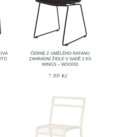
OVÁ
ČERNÉ Z UMĚLÉHO RATANU
RTO
ZAHRADNÍ ŽIDLE V SADĚ 2 KS
WINGS – WOOOD
7 205 Kč