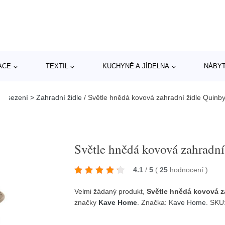
ACE
TEXTIL
KUCHYNĚ A JÍDELNA
NÁBY
í sezení > Zahradní židle
/
Světle hnědá kovová zahradní židle Quin
Světle hnědá kovová zahradn
4.1
/
5
(
25
hodnocení
)
Velmi žádaný produkt,
Světle hnědá kovová z
značky
Kave Home
. Značka:
Kave Home
. SK