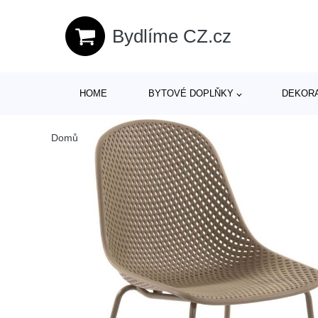
Bydlíme CZ.cz
HOME
BYTOVÉ DOPLŇKY
DEKOR
Domů
/
Produkty
/
> Zahrada > Zahradní nábytek > Zahradn