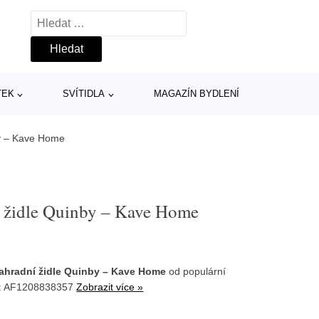
Vyhledávání
TEK
SVÍTIDLA
MAGAZÍN BYDLENÍ
by – Kave Home
í židle Quinby – Kave Home
ahradní židle Quinby – Kave Home
od populární
U: AF1208838357
Zobrazit více »