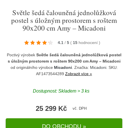
Světle šedá čalouněná jednolůžková
postel s úložným prostorem s roštem
90x200 cm Amy – Micadoni
4.1
/
5
(
15
hodnocení
)
Poctivý výrobek
Světle šedá čalouněná jednolůžková postel
s úložným prostorem s roštem 90x200 cm Amy – Micadoni
od originálního výrobce
Micadoni
. Značka:
Micadoni
. SKU:
AF1473544289
Zobrazit více »
Dostupnost:
Skladem > 3 ks
25 299 Kč
vč. DPH
DO OBCHODU »