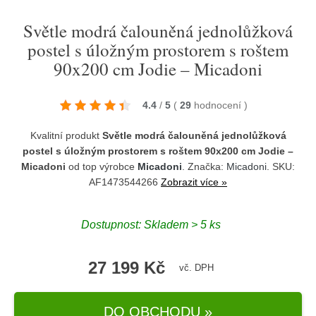
Světle modrá čalouněná jednolůžková
postel s úložným prostorem s roštem
90x200 cm Jodie – Micadoni
4.4
/
5
(
29
hodnocení
)
Kvalitní produkt
Světle modrá čalouněná jednolůžková
postel s úložným prostorem s roštem 90x200 cm Jodie –
Micadoni
od top výrobce
Micadoni
. Značka:
Micadoni
. SKU:
AF1473544266
Zobrazit více »
Dostupnost:
Skladem > 5 ks
27 199 Kč
vč. DPH
DO OBCHODU »