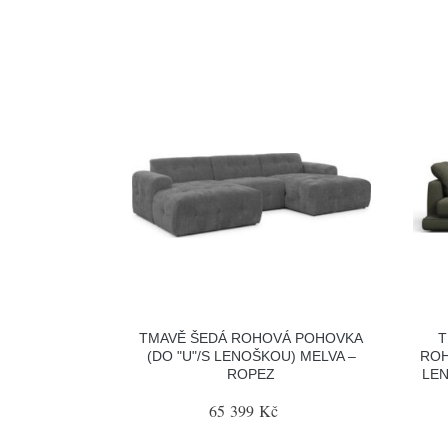
TMAVĚ ŠEDÁ ROHOVÁ POHOVKA
T
(DO "U"/S LENOŠKOU) MELVA –
ROH
ROPEZ
LEN
65 399 Kč