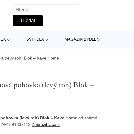
Vyhledávání
TEK
SVÍTIDLA
MAGAZÍN BYDLENÍ
a (levý roh) Blok – Kave Home
hová pohovka (levý roh) Blok –
 pohovka (levý roh) Blok – Kave Home
od známé
U: AF1591337113
Zobrazit více »