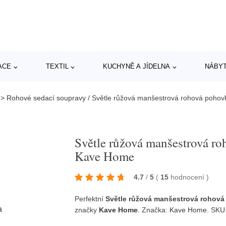
ACE
TEXTIL
KUCHYNĚ A JÍDELNA
NÁBY
 > Rohové sedací soupravy
/
Světle růžová manšestrová rohová pohovk
Světle růžová manšestrová ro
Kave Home
4.7
/
5
(
15
hodnocení
)
Perfektní
Světle růžová manšestrová rohová
značky
Kave Home
. Značka:
Kave Home
. SK