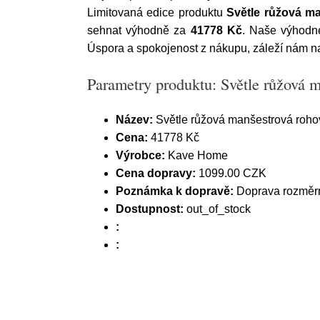
Limitovaná edice produktu
Světle růžová m
sehnat výhodně za
41778 Kč
. Naše výhodné
Úspora a spokojenost z nákupu, záleží nám na
Parametry produktu: Světle růžová 
Název:
Světle růžová manšestrová roho
Cena:
41778 Kč
Výrobce:
Kave Home
Cena dopravy:
1099.00 CZK
Poznámka k dopravě:
Doprava rozměrn
Dostupnost:
out_of_stock
:
: