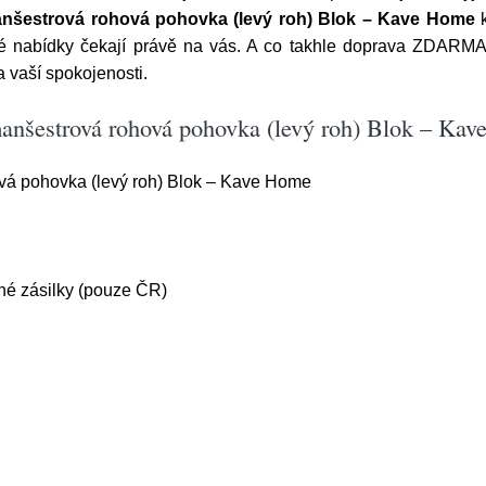
anšestrová rohová pohovka (levý roh) Blok – Kave Home
k
 nabídky čekají právě na vás. A co takhle doprava ZDARMA? 
 vaší spokojenosti.
manšestrová rohová pohovka (levý roh) Blok – Ka
vá pohovka (levý roh) Blok – Kave Home
é zásilky (pouze ČR)