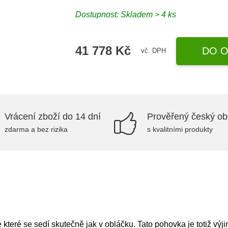
Dostupnost:
Skladem > 4 ks
41 778 Kč
DO O
vč. DPH
Vrácení zboží do 14 dní
Prověřený český o
zdarma a bez rizika
s kvalitními produkty
které se sedí skutečně jak v obláčku. Tato pohovka je totiž vý