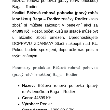
Béžová rohová pohovka (pravý roh/s lenoškou)
Baga – Rodier
Kvalitní
Béžová rohová pohovka (pravý roh/s
lenoškou) Baga – Rodier
značky
Rodier
- toto
zboží si můžete zakoupit v perfektní akci za
44399 Kč
. Pozor, počet kusů na skladě může být
u akčního zboží omezen. Upřednostňujete
DOPRAVU ZDARMA? Stačí nakoupit nad Kč.
Pokud budete spokojeni, doporučte nás prosím
svým známým.
Parametry produktu: Béžová rohová pohovka
(pravý roh/s lenoškou) Baga – Rodier
Název:
Béžová rohová pohovka (pravý
roh/s lenoškou) Baga – Rodier
Cena:
44399 Kč
Výrobce:
Rodier