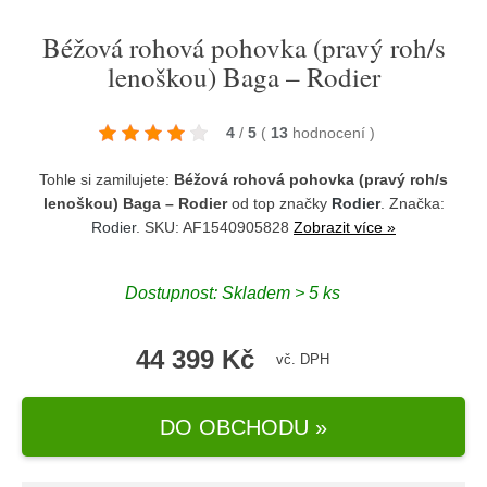
Béžová rohová pohovka (pravý roh/s
lenoškou) Baga – Rodier
4
/
5
(
13
hodnocení
)
Tohle si zamilujete:
Béžová rohová pohovka (pravý roh/s
lenoškou) Baga – Rodier
od top značky
Rodier
. Značka:
Rodier
. SKU: AF1540905828
Zobrazit více »
Dostupnost:
Skladem > 5 ks
44 399 Kč
vč. DPH
DO OBCHODU »