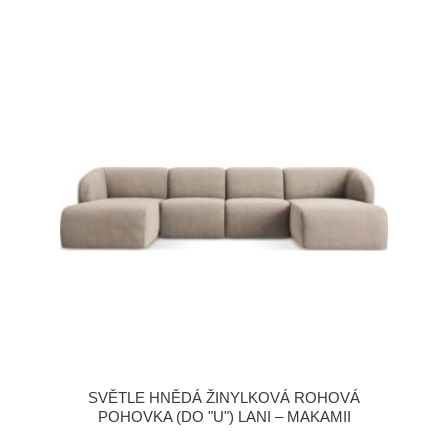
SVĚTLE HNĚDÁ ŽINYLKOVÁ ROHOVÁ
POHOVKA (DO "U") LANI – MAKAMII