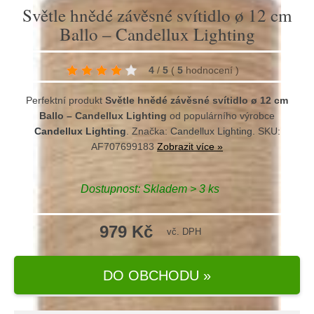
Světle hnědé závěsné svítidlo ø 12 cm
Ballo – Candellux Lighting
4
/
5
(
5
hodnocení
)
Perfektní produkt
Světle hnědé závěsné svítidlo ø 12 cm
Ballo – Candellux Lighting
od populárního výrobce
Candellux Lighting
. Značka:
Candellux Lighting
. SKU:
AF707699183
Zobrazit více »
Dostupnost:
Skladem > 3 ks
979 Kč
vč. DPH
DO OBCHODU »