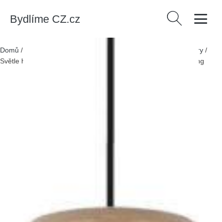
Bydlíme CZ.cz
Vyhledávání
Domů
/
Produkty
/
> Svítidla > Stropní a závěsná svítidla > Lustry
/
Světle hnědé závěsné svítidlo ø 12 cm Ballo – Candellux Lighting