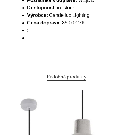
Poznámka k dopravě:
WE|DO
Dostupnost:
in_stock
Výrobce:
Candellux Lighting
Cena dopravy:
85.00 CZK
:
:
Podobné produkty