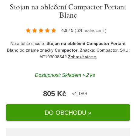
Stojan na oblečení Compactor Portant
Blanc
4.9
/
5
(
24
hodnocení
)
No a tohle chcete:
Stojan na oblečení Compactor Portant
Blanc
od známé značky
Compactor
. Značka:
Compactor
. SKU:
AF193008542
Zobrazit více »
Dostupnost:
Skladem > 2 ks
805 Kč
vč. DPH
DO OBCHODU »