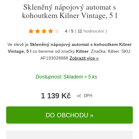
Skleněný nápojový automat s
kohoutkem Kilner Vintage, 5 l
4
/
5
(
11
hodnocení
)
Ve slevě je
Skleněný nápojový automat s kohoutkem Kilner
Vintage, 5 l
co bereme od značky
Kilner
. Značka:
Kilner
. SKU:
AF193028888
Zobrazit více »
Dostupnost:
Skladem > 5 ks
1 139 Kč
vč. DPH
DO OBCHODU »