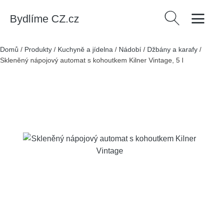
Bydlíme CZ.cz
Vyhledávání
Domů
/
Produkty
/
Kuchyně a jídelna
/
Nádobí
/
Džbány a karafy
/
Skleněný nápojový automat s kohoutkem Kilner Vintage, 5 l