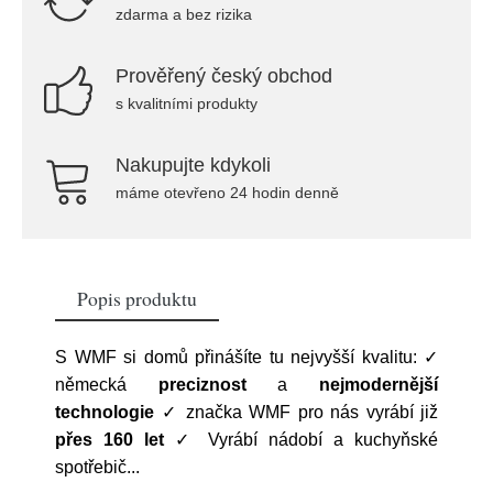
zdarma a bez rizika
Prověřený český obchod
s kvalitními produkty
Nakupujte kdykoli
máme otevřeno 24 hodin denně
Popis produktu
S WMF si domů přinášíte tu nejvyšší kvalitu: ✓
německá
preciznost
a
nejmodernější
technologie
✓ značka WMF pro nás vyrábí již
přes 160 let
✓ Vyrábí nádobí a kuchyňské
spotřebič
...