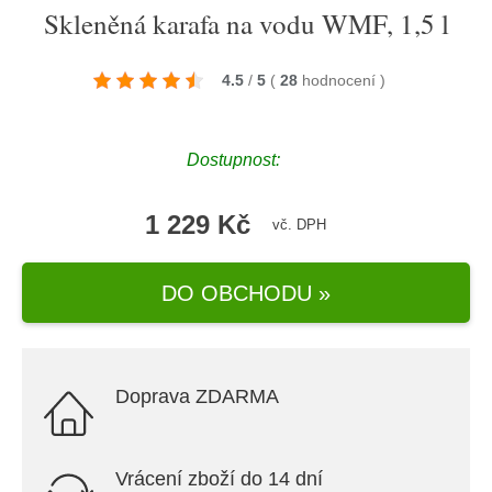
Skleněná karafa na vodu WMF, 1,5 l
4.5
/
5
(
28
hodnocení
)
Dostupnost:
1 229 Kč
vč. DPH
DO OBCHODU »
Doprava ZDARMA
Vrácení zboží do 14 dní