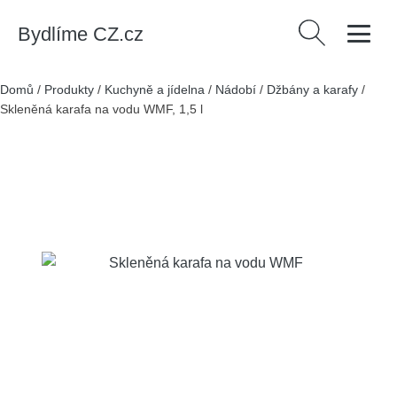
Bydlíme CZ.cz
Vyhledávání
Domů
/
Produkty
/
Kuchyně a jídelna
/
Nádobí
/
Džbány a karafy
/
Skleněná karafa na vodu WMF, 1,5 l