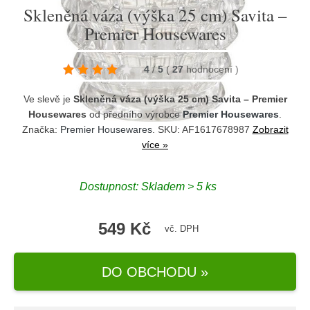
Skleněná váza (výška 25 cm) Savita –
Premier Housewares
4
/
5
(
27
hodnocení
)
Ve slevě je
Skleněná váza (výška 25 cm) Savita – Premier
Housewares
od předního výrobce
Premier Housewares
.
Značka:
Premier Housewares
. SKU: AF1617678987
Zobrazit
více »
Dostupnost:
Skladem > 5 ks
549 Kč
vč. DPH
DO OBCHODU »