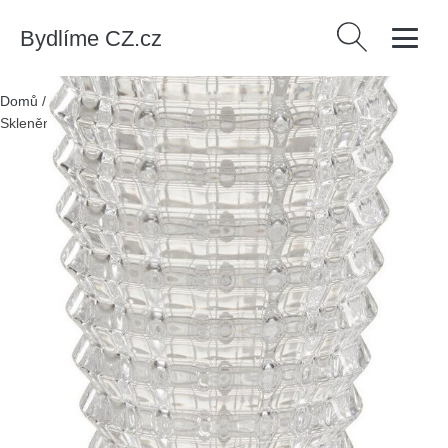
Bydlíme CZ.cz
Vyhledávání
Domů
/
Produkty
/
> Dekorace > Vázy, sošky a glóbusy > Vázy
/
Skleněná váza (výška 25 cm) Savita – Premier Housewares