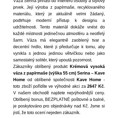
Váza Serina přináší do interiéru osobitý a stylový
prvek. Její výroba z papírmaše, recyklovaného
materiálu, který je aktuálně velmi žádaný,
podtrhuje moderní přístup k designu a
udržitelnosti. Tento materiál dokáže vnést do
každé místnosti jedinečnou atmosféru a neotřelý
šarm. Váza má elegantně zaoblený tvar a
decentní hrdlo, které ji předurčuje k tomu, aby
vynikla s jednou jedinou větvičkou nebo jako
samostatný solitér, který upoutá pozornost.
Zákazníky oblíbený produkt
Krémová vysoká
váza z papírmaše (výška 55 cm) Serina – Kave
Home
od oblíbené společnosti
Kave Home
-
toto zboží pořídíte ve výhodné akci za
2647 Kč
.
V našem obchodě najdete nejvýhodnější ceny.
Oblíbený bonus, BEZPLATNÉ poštovné a balné,
je poskytováno pro objednávky nad Kč. Jsme si
jistí, že toto ocení nejeden zákazník.