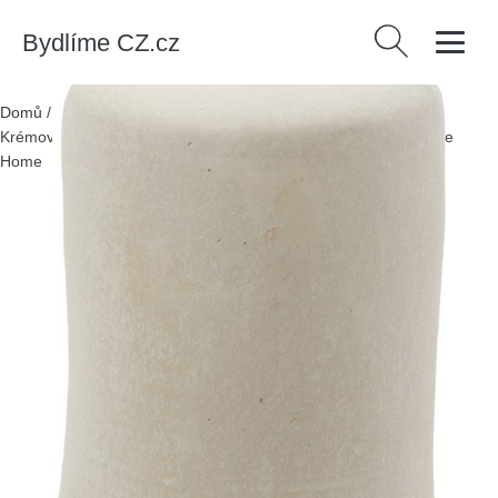
Bydlíme CZ.cz
Vyhledávání
Domů
/
Produkty
/
> Dekorace > Vázy, sošky a glóbusy > Vázy
/
Krémová vysoká váza z papírmaše (výška 55 cm) Serina – Kave
Home