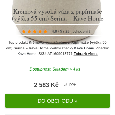
Krémová vysoká váza z papírmaše
(výška 55 cm) Serina – Kave Home
4.8
/
5
(
28
hodnocení
)
Top produkt
Krémová vysoká váza z papírmaše (výška 55
cm) Serina – Kave Home
kvalitní značky
Kave Home
. Značka:
Kave Home
. SKU: AF1609013771
Zobrazit více »
Dostupnost:
Skladem > 4 ks
2 583 Kč
vč. DPH
DO OBCHODU »