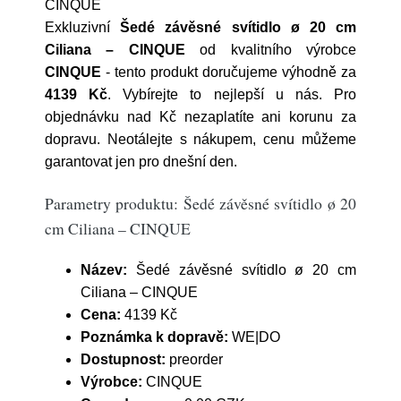
CINQUE
Exkluzivní
Šedé závěsné svítidlo ø 20 cm
Ciliana – CINQUE
od kvalitního výrobce
CINQUE
- tento produkt doručujeme výhodně za
4139 Kč
. Vybírejte to nejlepší u nás. Pro
objednávku nad Kč nezaplatíte ani korunu za
dopravu. Neotálejte s nákupem, cenu můžeme
garantovat jen pro dnešní den.
Parametry produktu: Šedé závěsné svítidlo ø 20
cm Ciliana – CINQUE
Název:
Šedé závěsné svítidlo ø 20 cm
Ciliana – CINQUE
Cena:
4139 Kč
Poznámka k dopravě:
WE|DO
Dostupnost:
preorder
Výrobce:
CINQUE