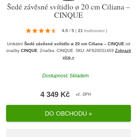
Šedé závěsné svítidlo ø 20 cm Ciliana –
CINQUE
4.5
/
5
(
21
hodnocení
)
Unikátní
Šedé závěsné svítidlo ø 20 cm Ciliana – CINQUE
od
značky
CINQUE
. Značka:
CINQUE
. SKU: AF820031459
Zobrazit
více »
Dostupnost:
Skladem
4 349 Kč
vč. DPH
DO OBCHODU »