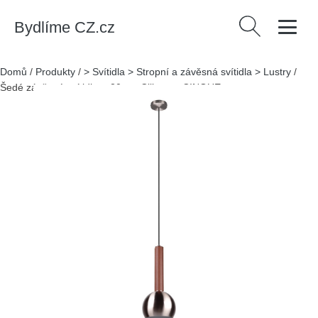
Bydlíme CZ.cz
Vyhledávání
Domů
/
Produkty
/
> Svítidla > Stropní a závěsná svítidla > Lustry
/
Šedé závěsné svítidlo ø 20 cm Ciliana – CINQUE