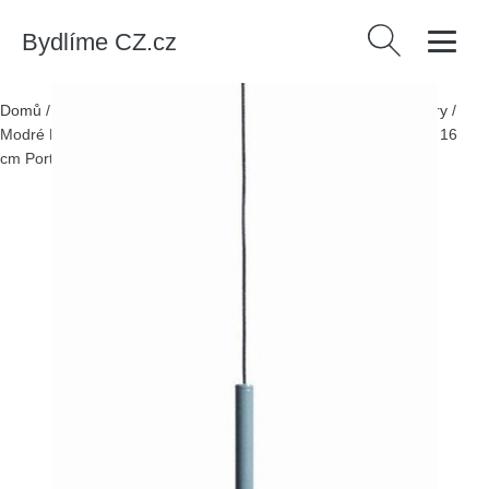
Bydlíme CZ.cz
Vyhledávání
Domů
/
Produkty
/
> Svítidla > Stropní a závěsná svítidla > Lustry
/
Modré LED stmívatelné závěsné svítidlo s kovovým stínidlem ø 16
cm Porte – Kave Home