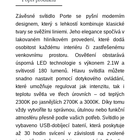
Závěsné svítidlo Porte se pyšní moderním
designem, který s lehkostí kombinuje klasické
tvary se svěžími liniemi. Jeho elegance spočívá v
lakovaném hliníkovém provedení, které dodá
osobitost každému interiéru či zastřešenému
venkovnímu prostoru. Osvětlení obstarává
úsporná LED technologie s výkonem 2.1W a
svítivostí 180 lumenů. Hlavu svítidla můžete
snadno nastavit pomocí dotykového ovládání,
které umožňuje regulovat jak intenzitu, tak i
teplotu světla ve třech úrovních – od teplých
2300K po jasnějších 2700K a 3000K. Díky tomu
vždy vytvoříte tu správnou, útulnou nebo funkční
atmosféru přesně podle vašich potřeb. Svítidlo je
vybaveno USB-dobíjecí baterií, která poskytuje
až 30 hodin svícení v závislosti na zvolené