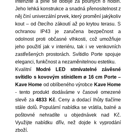
intenzitě a plně se dobije za pouhých 8 hodin.
Jeho lehká konstrukce a snadná přenositelnost z
něj činí univerzální prvek, který promění jakýkoliv
kout – od čtecího zákoutí až po krytou terasu. S
ochranou IP43 je zaručena bezpečnost a
odolnost proti občasné vlhkosti, což umožňuje
jeho použití jak v interiéru, tak i ve venkovních
zastřešených prostorách. Svítidlo Porte spojuje
eleganci, funkčnost a nezaměnitelnou estetiku.
Kvalitní
Modré LED stmívatelné závěsné
svítidlo s kovovým stínidlem ø 16 cm Porte –
Kave Home
od oblíbeného výrobce
Kave Home
- tento produkt dodáváme v časové omezené
slevě za
4833 Kč
. Ceny a dodací lhůty tlačíme
stále dolů. Populární nabídka se vrátila, balné a
poštovné nehradíte u objednávek nad Kč.
Využijte nabídku dřív, než dojde k vyprodání
zboží.