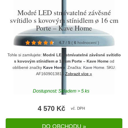
Modré LED stmívatelné závěsné
svítidlo s kovovým stínidlem ø 16 cm
Porte – Kave Home
4.7
/
5
(
6
hodnocení
)
Tohle si zamilujete:
Modré LED stmívatelné závěsné svítidlo
s kovovým stínidlem ø 16 cm Porte – Kave Home
od
oblíbené značky
Kave Home
. Značka:
Kave Home
. SKU:
AF1609013815
Zobrazit více »
Dostupnost:
Skladem > 5 ks
4 570 Kč
vč. DPH
DO OBCHODU »