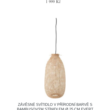
1 999 Kč
ZÁVĚSNÉ SVÍTIDLO V PŘÍRODNÍ BARVĚ S
BAMBUSOVÝM STÍNIDLEM Ø 25 CM EVERT