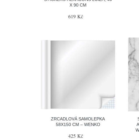
X 90 CM
619 Kč
ZRCADLOVÁ SAMOLEPKA
58X150 CM – WENKO
W
425 Kč