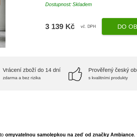
Dostupnost:
Skladem
3 139 Kč
DO OB
vč. DPH
Vrácení zboží do 14 dní
Prověřený český o
zdarma a bez rizika
s kvalitními produkty
uto
omyvatelnou samolepkou na zeď od značky Ambiance
.