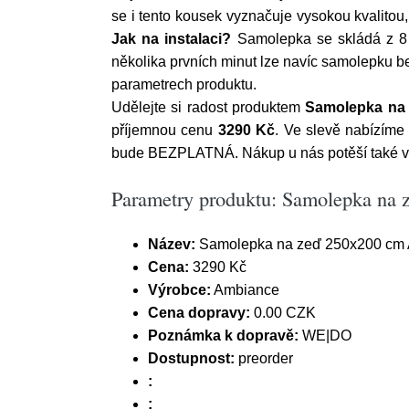
se i tento kousek vyznačuje vysokou kvalitou,
Jak na instalaci?
Samolepka se skládá z 8 j
několika prvních minut lze navíc samolepku be
parametrech produktu.
Udělejte si radost produktem
Samolepka na 
příjemnou cenu
3290 Kč
. Ve slevě nabízíme
bude BEZPLATNÁ. Nákup u nás potěší také v
Parametry produktu: Samolepka na 
Název:
Samolepka na zeď 250x200 cm A
Cena:
3290 Kč
Výrobce:
Ambiance
Cena dopravy:
0.00 CZK
Poznámka k dopravě:
WE|DO
Dostupnost:
preorder
:
: