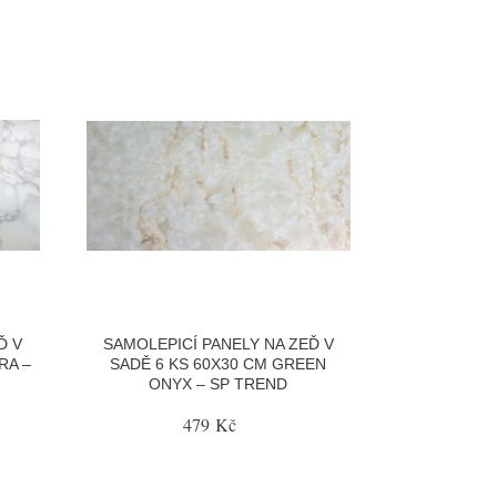
Ď V
SAMOLEPICÍ PANELY NA ZEĎ V
RA –
SADĚ 6 KS 60X30 CM GREEN
ONYX – SP TREND
479 Kč