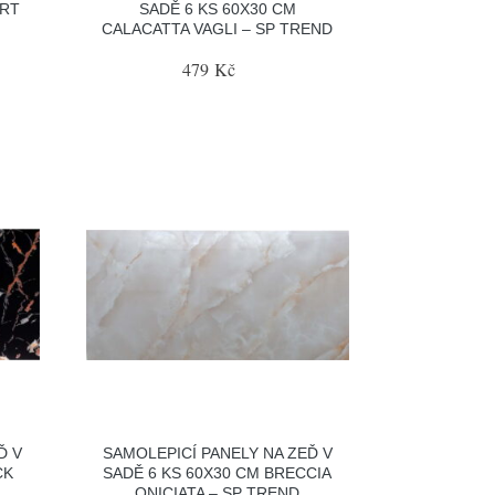
ERT
SADĚ 6 KS 60X30 CM
CALACATTA VAGLI – SP TREND
479 Kč
Ď V
SAMOLEPICÍ PANELY NA ZEĎ V
CK
SADĚ 6 KS 60X30 CM BRECCIA
ONICIATA – SP TREND