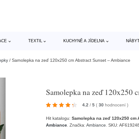
ACE
TEXTIL
KUCHYNĚ A JÍDELNA
NÁBY
epky
/
Samolepka na zeď 120x250 cm Abstract Sunset – Ambiance
Samolepka na zeď 120x250 c
4.2
/
5
(
30
hodnocení
)
Hit katalogu:
Samolepka na zeď 120x250 cm 
Ambiance
. Značka:
Ambiance
. SKU: AF61924