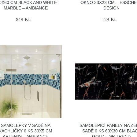
0X60 CM BLACK AND WHITE
OKNO 33X23 CM – ESSCH
MARBLE – AMBIANCE
DESIGN
849 Kč
129 Kč
SAMOLEPKY V SADĚ NA
SAMOLEPICÍ PANELY NA ZE
KACHLIČKY 6 KS 30X5 CM
SADĚ 6 KS 60X30 CM BLA
ARTEMIS – AMBIANCE
GOLD – SP TREND