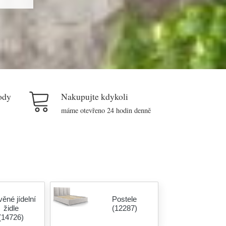
ody
Nakupujte kdykoli
máme otevřeno 24 hodin denně
ěné jídelní
Postele
židle
(12287)
(14726)