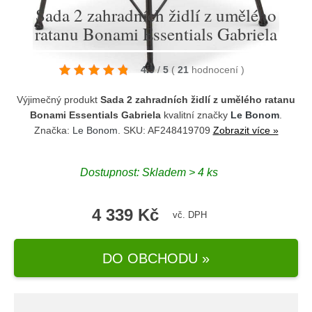
Sada 2 zahradních židlí z umělého
ratanu Bonami Essentials Gabriela
4.9
/
5
(
21
hodnocení
)
Výjimečný produkt
Sada 2 zahradních židlí z umělého ratanu
Bonami Essentials Gabriela
kvalitní značky
Le Bonom
.
Značka:
Le Bonom
. SKU: AF248419709
Zobrazit více »
Dostupnost:
Skladem > 4 ks
4 339 Kč
vč. DPH
DO OBCHODU »