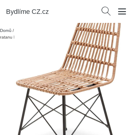
Bydlíme CZ.cz
Vyhledávání
Domů
/
Produkty
/
Nábytek
/
Sada 2 zahradních židlí z umělého
ratanu Bonami Essentials Gabriela