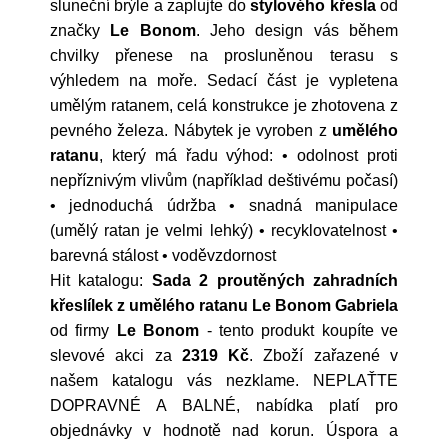
sluneční brýle a zaplujte do
stylového křesla
od
značky
Le Bonom
. Jeho design vás během
chvilky přenese na prosluněnou terasu s
výhledem na moře. Sedací část je vypletena
umělým ratanem, celá konstrukce je zhotovena z
pevného železa. Nábytek je vyroben z
umělého
ratanu
, který má řadu výhod: • odolnost proti
nepříznivým vlivům (například deštivému počasí)
• jednoduchá údržba • snadná manipulace
(umělý ratan je velmi lehký) • recyklovatelnost •
barevná stálost • voděvzdornost
Hit katalogu:
Sada 2 proutěných zahradních
křeslílek z umělého ratanu Le Bonom Gabriela
od firmy
Le Bonom
- tento produkt koupíte ve
slevové akci za
2319 Kč
. Zboží zařazené v
našem katalogu vás nezklame. NEPLAŤTE
DOPRAVNÉ A BALNÉ, nabídka platí pro
objednávky v hodnotě nad korun. Úspora a