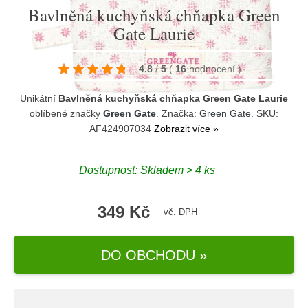
Bavlněná kuchyňská chňapka Green
Gate Laurie
4.8
/
5
(
16
hodnocení
)
Unikátní
Bavlněná kuchyňská chňapka Green Gate Laurie
oblíbené značky
Green Gate
. Značka:
Green Gate
. SKU:
AF424907034
Zobrazit více »
Dostupnost:
Skladem > 4 ks
349 Kč
vč. DPH
DO OBCHODU »