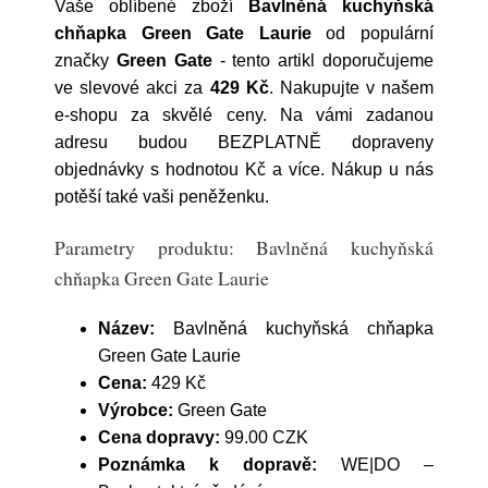
Vaše oblíbené zboží
Bavlněná kuchyňská
chňapka Green Gate Laurie
od populární
značky
Green Gate
- tento artikl doporučujeme
ve slevové akci za
429 Kč
. Nakupujte v našem
e-shopu za skvělé ceny. Na vámi zadanou
adresu budou BEZPLATNĚ dopraveny
objednávky s hodnotou Kč a více. Nákup u nás
potěší také vaši peněženku.
Parametry produktu: Bavlněná kuchyňská
chňapka Green Gate Laurie
Název:
Bavlněná kuchyňská chňapka
Green Gate Laurie
Cena:
429 Kč
Výrobce:
Green Gate
Cena dopravy:
99.00 CZK
Poznámka k dopravě:
WE|DO –