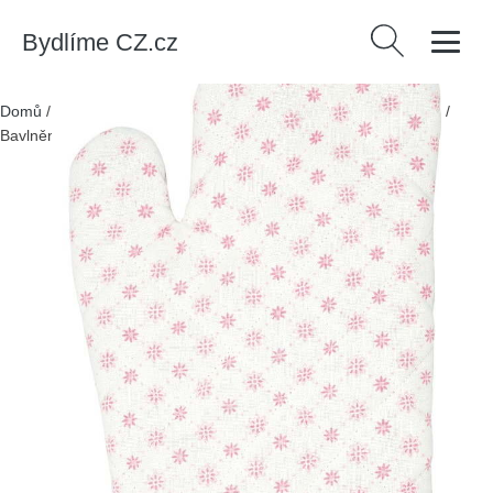
Bydlíme CZ.cz
Vyhledávání
Domů
/
Produkty
/
Textil
/
Kuchyňský textil
/
Kuchyňské chňapky
/
Bavlněná kuchyňská chňapka Green Gate Laurie