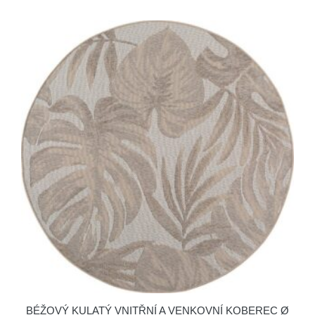
BÉŽOVÝ KULATÝ VNITŘNÍ A VENKOVNÍ KOBEREC Ø