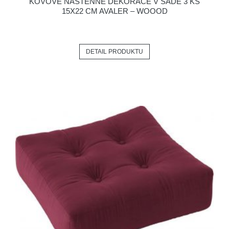
KOVOVÉ NÁSTĚNNÉ DEKORACE V SADĚ 3 KS
15X22 CM AVALER – WOOOD
DETAIL PRODUKTU