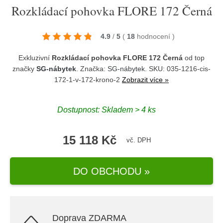
Rozkládací pohovka FLORE 172 Černá
4.9
/
5
(
18
hodnocení
)
Exkluzivní
Rozkládací pohovka FLORE 172 Černá
od top
značky
SG-nábytek
. Značka:
SG-nábytek
. SKU: 035-1216-cis-
172-1-v-172-krono-2
Zobrazit více »
Dostupnost:
Skladem > 4 ks
15 118 Kč
vč. DPH
DO OBCHODU »
Doprava ZDARMA