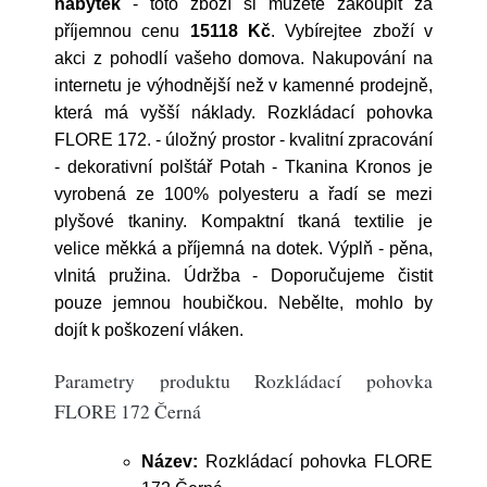
nabytek
- toto zboží si můžete zakoupit za
příjemnou cenu
15118 Kč
. Vybírejtee zboží v
akci z pohodlí vašeho domova. Nakupování na
internetu je výhodnější než v kamenné prodejně,
která má vyšší náklady. Rozkládací pohovka
FLORE 172. - úložný prostor - kvalitní zpracování
- dekorativní polštář Potah - Tkanina Kronos je
vyrobená ze 100% polyesteru a řadí se mezi
plyšové tkaniny. Kompaktní tkaná textilie je
velice měkká a příjemná na dotek. Výplň - pěna,
vlnitá pružina. Údržba - Doporučujeme čistit
pouze jemnou houbičkou. Nebělte, mohlo by
dojít k poškození vláken.
Parametry produktu Rozkládací pohovka
FLORE 172 Černá
Název:
Rozkládací pohovka FLORE