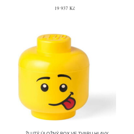
19 937 Kč
ŽLUTÝ ÚLOŽNÝ BOX VE TVARU HLAVY