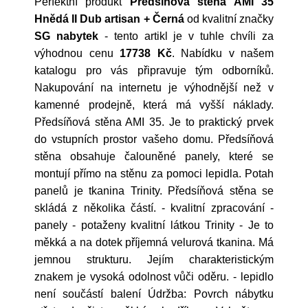
Perfektní produkt
Předsíňová stěna AMI 35
Hnědá II Dub artisan + Černá
od kvalitní značky
SG nabytek
- tento artikl je v tuhle chvíli za
výhodnou cenu
17738 Kč
. Nabídku v našem
katalogu pro vás připravuje tým odborníků.
Nakupování na internetu je výhodnější než v
kamenné prodejně, která má vyšší náklady.
Předsíňová stěna AMI 35. Je to praktický prvek
do vstupních prostor vašeho domu. Předsíňová
stěna obsahuje čalouněné panely, které se
montují přímo na stěnu za pomoci lepidla. Potah
panelů je tkanina Trinity. Předsíňová stěna se
skládá z několika částí. - kvalitní zpracování -
panely - potaženy kvalitní látkou Trinity - Je to
měkká a na dotek příjemná velurová tkanina. Má
jemnou strukturu. Jejím charakteristickým
znakem je vysoká odolnost vůči oděru. - lepidlo
není součástí balení Údržba: Povrch nábytku