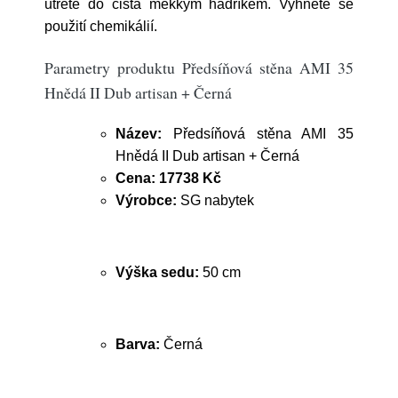
utřete do čista měkkým hadříkem. Vyhněte se
použití chemikálií.
Parametry produktu Předsíňová stěna AMI 35
Hnědá II Dub artisan + Černá
Název:
Předsíňová stěna AMI 35
Hnědá II Dub artisan + Černá
Cena:
17738 Kč
Výrobce:
SG nabytek
Výška sedu:
50 cm
Barva:
Černá