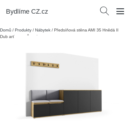
Bydlíme CZ.cz
Vyhledávání
Domů
/
Produkty
/
Nábytek
/
Předsíňová stěna AMI 35 Hnědá II
Dub artisan + Černá