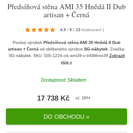
Předsíňová stěna AMI 35 Hnědá II Dub
artisan + Černá
4.9
/
5
(
13
hodnocení
)
Poctivý výrobek
Předsíňová stěna AMI 35 Hnědá II Dub
artisan + Černá
od oblíbeného výrobce
SG-nábytek
. Značka:
SG-nábytek
. SKU: 035-1224-cis-ami39-v-tri08thne39
Zobrazit
více »
Dostupnost:
Skladem
17 738 Kč
vč. DPH
DO OBCHODU »