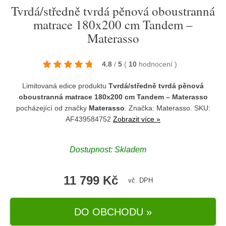
Tvrdá/středně tvrdá pěnová oboustranná
matrace 180x200 cm Tandem –
Materasso
4.8
/
5
(
10
hodnocení
)
Limitovaná edice produktu
Tvrdá/středně tvrdá pěnová
oboustranná matrace 180x200 cm Tandem – Materasso
pocházející od značky
Materasso
. Značka:
Materasso
. SKU:
AF439584752
Zobrazit více »
Dostupnost:
Skladem
11 799 Kč
vč. DPH
DO OBCHODU »