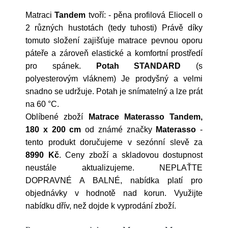
Matraci
Tandem
tvoří: - pěna profilová Eliocell o
2 různých hustotách (tedy tuhosti) Právě díky
tomuto složení zajišťuje matrace pevnou oporu
páteře a zároveň elastické a komfortní prostředí
pro spánek.
Potah STANDARD
(s
polyesterovým vláknem) Je prodyšný a velmi
snadno se udržuje. Potah je snímatelný a lze prát
na 60 °C.
Oblíbené zboží
Matrace Materasso Tandem,
180 x 200 cm
od známé značky
Materasso
-
tento produkt doručujeme v sezónní slevě za
8990 Kč
. Ceny zboží a skladovou dostupnost
neustále aktualizujeme. NEPLAŤTE
DOPRAVNÉ A BALNÉ, nabídka platí pro
objednávky v hodnotě nad korun. Využijte
nabídku dřív, než dojde k vyprodání zboží.