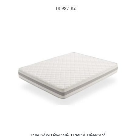
18 987 Kč
TVRDÁ/STŘEDNĚ TVRDÁ PĚNOVÁ