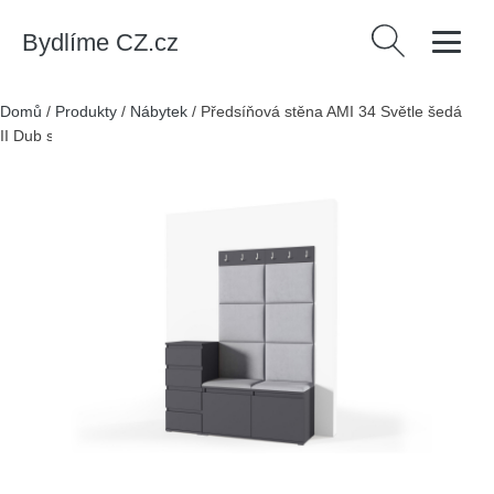
Bydlíme CZ.cz
Vyhledávání
Domů
/
Produkty
/
Nábytek
/
Předsíňová stěna AMI 34 Světle šedá
II Dub sonoma