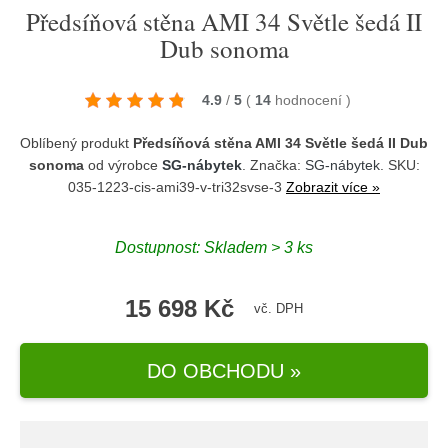
Předsíňová stěna AMI 34 Světle šedá II
Dub sonoma
4.9
/
5
(
14
hodnocení
)
Oblíbený produkt
Předsíňová stěna AMI 34 Světle šedá II Dub
sonoma
od výrobce
SG-nábytek
. Značka:
SG-nábytek
. SKU:
035-1223-cis-ami39-v-tri32svse-3
Zobrazit více »
Dostupnost:
Skladem > 3 ks
15 698 Kč
vč. DPH
DO OBCHODU »