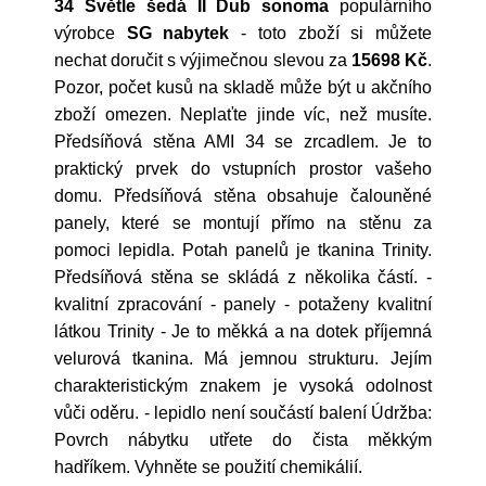
34 Světle šedá II Dub sonoma
populárního
výrobce
SG nabytek
- toto zboží si můžete
nechat doručit s výjimečnou slevou za
15698 Kč
.
Pozor, počet kusů na skladě může být u akčního
zboží omezen. Neplaťte jinde víc, než musíte.
Předsíňová stěna AMI 34 se zrcadlem. Je to
praktický prvek do vstupních prostor vašeho
domu. Předsíňová stěna obsahuje čalouněné
panely, které se montují přímo na stěnu za
pomoci lepidla. Potah panelů je tkanina Trinity.
Předsíňová stěna se skládá z několika částí. -
kvalitní zpracování - panely - potaženy kvalitní
látkou Trinity - Je to měkká a na dotek příjemná
velurová tkanina. Má jemnou strukturu. Jejím
charakteristickým znakem je vysoká odolnost
vůči oděru. - lepidlo není součástí balení Údržba:
Povrch nábytku utřete do čista měkkým
hadříkem. Vyhněte se použití chemikálií.