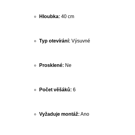
Hloubka:
40 cm
Typ otevírání:
Výsuvné
Prosklené:
Ne
Počet věšáků:
6
Vyžaduje montáž:
Ano