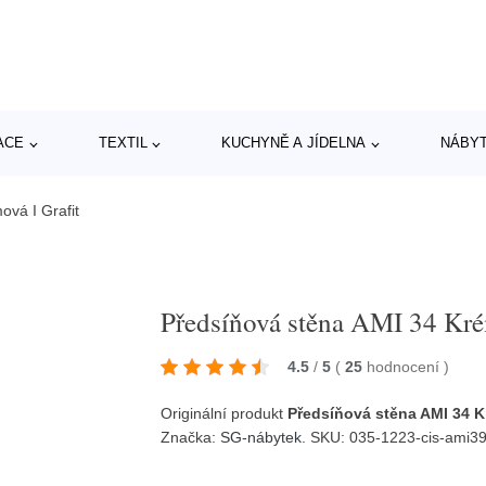
ACE
TEXTIL
KUCHYNĚ A JÍDELNA
NÁBY
vá I Grafit
Předsíňová stěna AMI 34 Kré
4.5
/
5
(
25
hodnocení
)
Originální produkt
Předsíňová stěna AMI 34 K
Značka:
SG-nábytek
. SKU: 035-1223-cis-ami39