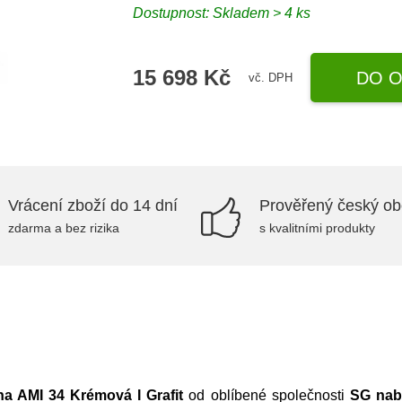
Dostupnost:
Skladem > 4 ks
15 698 Kč
DO O
vč. DPH
Vrácení zboží do 14 dní
Prověřený český o
zdarma a bez rizika
s kvalitními produkty
na AMI 34 Krémová I Grafit
od oblíbené společnosti
SG nab