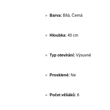
Barva:
Bílá, Černá
Hloubka:
40 cm
Typ otevírání:
Výsuvné
Prosklené:
Ne
Počet věšáků:
6