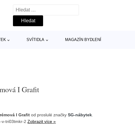
Vyhledávání
TEK
SVÍTIDLA
MAGAZÍN BYDLENÍ
mová I Grafit
rémová I Grafit
od proslulé značky
SG-nábytek
.
-v-tri03tmkr-2
Zobrazit více »