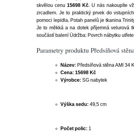
skvělou cenu
15698 Kč
. U nás nakoupíte vž
zrcadlem. Je to praktický prvek do vstupní
pomoci lepidla. Potah panelů je tkanina Trinity
Je to měkká a na dotek příjemná velurová tk
součástí balení Údržba: Povrch nábytku utřet
Parametry produktu Předsíňová stěn
Název:
Předsíňová stěna AMI 34 K
Cena:
15698 Kč
Výrobce:
SG nabytek
Výška sedu:
49,5 cm
Počet polic:
1