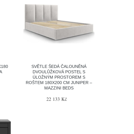
X180
SVĚTLE ŠEDÁ ČALOUNĚNÁ
A
DVOULŮŽKOVÁ POSTEL S
ÚLOŽNÝM PROSTOREM S
ROŠTEM 180X200 CM JUNIPER –
MAZZINI BEDS
22 133 Kč