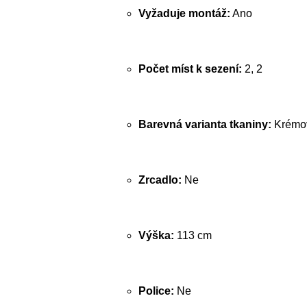
Vyžaduje montáž:
Ano
Počet míst k sezení:
2, 2
Barevná varianta tkaniny:
Krémov
Zrcadlo:
Ne
Výška:
113 cm
Police:
Ne