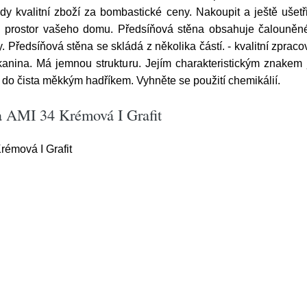
dy kvalitní zboží za bombastické ceny. Nakoupit a ještě ušetři
ch prostor vašeho domu. Předsíňová stěna obsahuje čalouněné
. Předsíňová stěna se skládá z několika částí. - kvalitní zpracová
anina. Má jemnou strukturu. Jejím charakteristickým znakem j
e do čista měkkým hadříkem. Vyhněte se použití chemikálií.
a AMI 34 Krémová I Grafit
rémová I Grafit