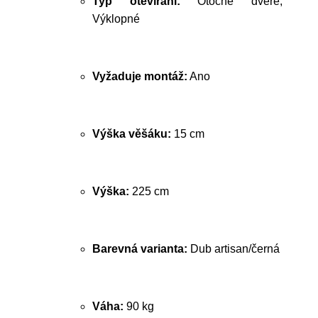
Typ otevírání:
Otočné dveře,
Výklopné
Vyžaduje montáž:
Ano
Výška věšáku:
15 cm
Výška:
225 cm
Barevná varianta:
Dub artisan/černá
Váha:
90 kg