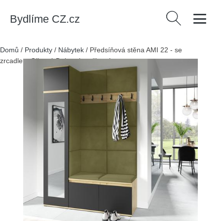
Bydlíme CZ.cz
Vyhledávání
Domů
/
Produkty
/
Nábytek
/
Předsíňová stěna AMI 22 - se
zrcadlem Olivová Dub artisan/černá