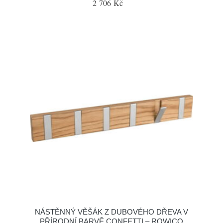
2 706 Kč
NÁSTĚNNÝ VĚŠÁK Z DUBOVÉHO DŘEVA V
PŘÍRODNÍ BARVĚ CONFETTI – ROWICO