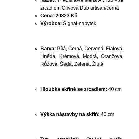
Název:
Předsíňová stěna AMI 22 - se
zrcadlem Olivová Dub artisan/černá
Cena:
20823 Kč
Výrobce:
Signal-nabytek
Barva:
Bílá, Černá, Červená, Fialová,
Hnědá, Krémová, Modrá, Oranžová,
Růžová, Šedá, Zelená, Žlutá
Hloubka skříně se zrcadlem:
40 cm
Výška nástavby na skříň:
40 cm