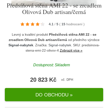
Předsíňová stěna AMI 22 - se zrcadlem
Olivová Dub artisan/černá
4.1
/
5
(
15
hodnocení
)
Levný a kvalitní produkt
Předsíňová stěna AMI 22 - se
zrcadlem Olivová Dub artisan/černá
od předního výrobce
Signal-nabytek
. Značka:
Signal-nabytek
. SKU: predsinova-
stena-emi-22-olivov-4
Zobrazit více »
Dostupnost:
Skladem
20 823 Kč
vč. DPH
DO OBCHODU »