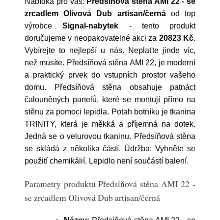
Nabídka pro vás:
Předsíňová stěna AMI 22 - se
zrcadlem Olivová Dub artisan/černá
od top
výrobce
Signal-nabytek
- tento produkt
doručujeme v neopakovatelné akci za
20823 Kč
.
Vybírejte to nejlepší u nás. Neplaťte jinde víc,
než musíte. Předsíňová stěna AMI 22, je moderní
a praktický prvek do vstupních prostor vašeho
domu. Předsíňová stěna obsahuje patnáct
čalouněných panelů, které se montují přímo na
stěnu za pomoci lepidla. Potah botníku je tkanina
TRINITY, která je měkká a příjemná na dotek.
Jedná se o velurovou tkaninu. Předsíňová stěna
se skládá z několika částí. Údržba: Vyhněte se
použití chemikálií. Lepidlo není součástí balení.
Parametry produktu Předsíňová stěna AMI 22 -
se zrcadlem Olivová Dub artisan/černá