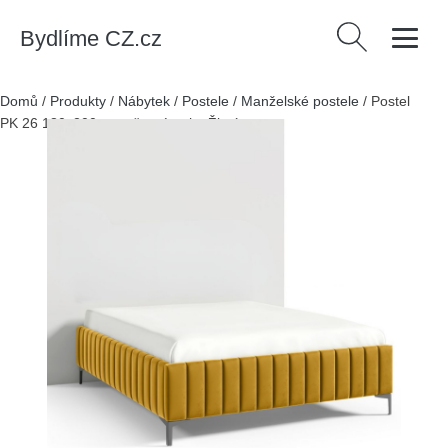
Bydlíme CZ.cz
Vyhledávání
Domů
/
Produkty
/
Nábytek
/
Postele
/
Manželské postele
/
Postel
PK 26 180x200 cm - černé nohy Žlutá