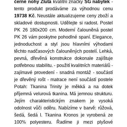
černé nohy Žlutá
kvalitní značky
SG nabytek
-
tento produkt prodáváme za výhodnou cenu
19738 Kč
. Neustále aktualizujeme ceny zboží a
skladové dostupnosti. Udělejte si radost. Postel
PK 26 180x200 cm. Moderní čalouněná postel
PK 26 vám poskytne pohodlné spaní. Elegance,
jednoduchost a styl jsou hlavními výhodami
těchto nadčasových čalouněných postelí. Lehká,
pevná, dřevěná konstrukce dokonale zajištuje
potřebnou stabilitu. - použití kvalitních materiálů -
zajímavé provedení - snadná montáž - součástí
je dřevěný rošt - matrace není součástí postele
Potah: Tkanina Trinity je měkká a na dotek
příjemná velurová tkanina. Má jemnou strukturu.
Jejím charakteristickým znakem je vysoká
odolnost vůči oděru. Nabízíme v barvě: růžová,
šedá, šedá I. Tkanina Kronos je vyrobená ze
100% polyesteru. Řadíme ji mezi plyšové