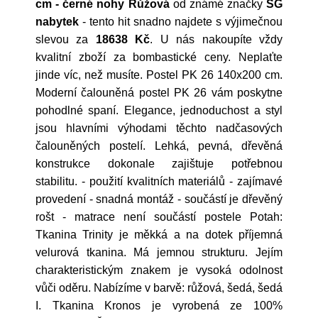
cm - černé nohy Růžová
od známé značky
SG
nabytek
- tento hit snadno najdete s výjimečnou
slevou za
18638 Kč
. U nás nakoupíte vždy
kvalitní zboží za bombastické ceny. Neplaťte
jinde víc, než musíte. Postel PK 26 140x200 cm.
Moderní čalouněná postel PK 26 vám poskytne
pohodlné spaní. Elegance, jednoduchost a styl
jsou hlavními výhodami těchto nadčasových
čalouněných postelí. Lehká, pevná, dřevěná
konstrukce dokonale zajištuje potřebnou
stabilitu. - použití kvalitních materiálů - zajímavé
provedení - snadná montáž - součástí je dřevěný
rošt - matrace není součástí postele Potah:
Tkanina Trinity je měkká a na dotek příjemná
velurová tkanina. Má jemnou strukturu. Jejím
charakteristickým znakem je vysoká odolnost
vůči oděru. Nabízíme v barvě: růžová, šedá, šedá
I. Tkanina Kronos je vyrobená ze 100%