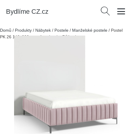
Bydlíme CZ.cz
Vyhledávání
Domů
/
Produkty
/
Nábytek
/
Postele
/
Manželské postele
/
Postel
PK 26 140x200 cm - černé nohy Růžová