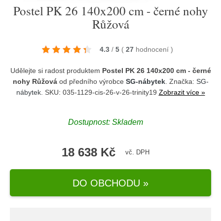
Postel PK 26 140x200 cm - černé nohy
Růžová
4.3
/
5
(
27
hodnocení
)
Udělejte si radost produktem
Postel PK 26 140x200 cm - černé
nohy Růžová
od předního výrobce
SG-nábytek
. Značka:
SG-
nábytek
. SKU: 035-1129-cis-26-v-26-trinity19
Zobrazit více »
Dostupnost:
Skladem
18 638 Kč
vč. DPH
DO OBCHODU »