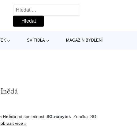
Vyhledávání
TEK
SVÍTIDLA
MAGAZÍN BYDLENÍ
Hnědá
m Hnědá
od společnosti
SG-nábytek
. Značka:
SG-
obrazit více »