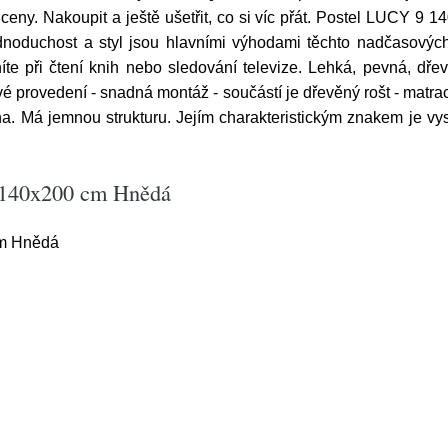
 ceny. Nakoupit a ještě ušetřit, co si víc přát. Postel LUCY 
noduchost a styl jsou hlavními výhodami těchto nadčasových
e při čtení knih nebo sledování televize. Lehká, pevná, dře
ímavé provedení - snadná montáž - součástí je dřevěný rošt - matr
na. Má jemnou strukturu. Jejím charakteristickým znakem je vy
 140x200 cm Hnědá
m Hnědá