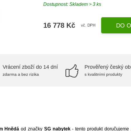
Dostupnost:
Skladem > 3 ks
16 778 Kč
DO O
vč. DPH
Vrácení zboží do 14 dní
Prověřený český o
zdarma a bez rizika
s kvalitními produkty
cm Hnědá
od značky
SG nabytek
- tento produkt doručujem