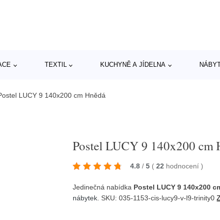
ACE
TEXTIL
KUCHYNĚ A JÍDELNA
NÁBY
Postel LUCY 9 140x200 cm Hnědá
Postel LUCY 9 140x200 cm 
4.8
/
5
(
22
hodnocení
)
Jedinečná nabídka
Postel LUCY 9 140x200 c
nábytek
. SKU: 035-1153-cis-lucy9-v-l9-trinity0
Z