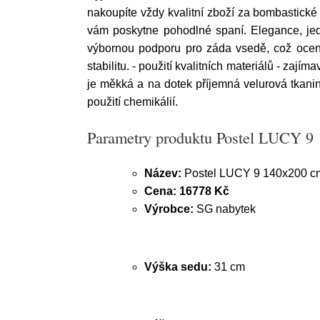
nakoupíte vždy kvalitní zboží za bombastické
vám poskytne pohodlné spaní. Elegance, jed
výbornou podporu pro záda vsedě, což ocenít
stabilitu. - použití kvalitních materiálů - zaj
je měkká a na dotek příjemná velurová tkani
použití chemikálií.
Parametry produktu Postel LUCY 9
Název:
Postel LUCY 9 140x200 c
Cena:
16778 Kč
Výrobce:
SG nabytek
Výška sedu:
31 cm