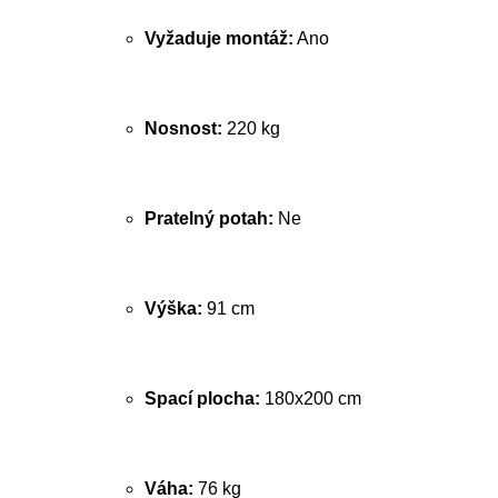
Vyžaduje montáž:
Ano
Nosnost:
220 kg
Pratelný potah:
Ne
Výška:
91 cm
Spací plocha:
180x200 cm
Váha:
76 kg