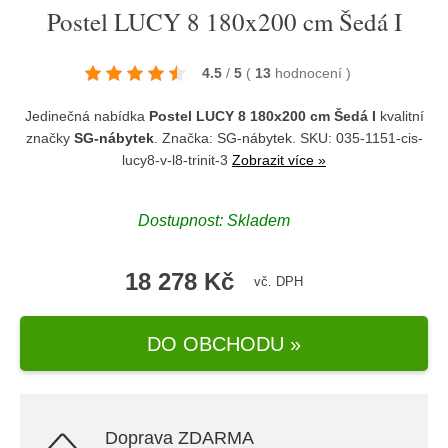
Postel LUCY 8 180x200 cm Šedá I
4.5
/
5
(
13
hodnocení
)
Jedinečná nabídka
Postel LUCY 8 180x200 cm Šedá I
kvalitní
značky
SG-nábytek
. Značka:
SG-nábytek
. SKU: 035-1151-cis-
lucy8-v-l8-trinit-3
Zobrazit více »
Dostupnost:
Skladem
18 278 Kč
vč. DPH
DO OBCHODU »
Doprava ZDARMA