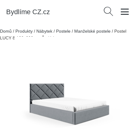
Bydlíme CZ.cz
Vyhledávání
Domů
/
Produkty
/
Nábytek
/
Postele
/
Manželské postele
/
Postel
LUCY 8 180x200 cm Šedá I