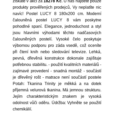
získáte v akci za
18278 Kč
. U nás najdete pouze
produkty prověřených prodejců, Vy neplatíte nic
navíc! Postel LUCY 8 180x200 cm. Moderní
čalouněná postel LUCY 8 vám poskytne
pohodlné spaní. Elegance, jednoduchost a styl
jsou hlavními výhodami těchto nadčasových
čalouněných postelí. Vysoké čelo poskytuje
výbornou podporu pro záda vsedě, což oceníte
při čtení knih nebo sledování televize. Lehká,
pevná, dřevěná konstrukce dokonale zajištuje
potřebnou stabilitu. - použití kvalitních materiálů -
zajímavé provedení - snadná montáž - součástí
je dřevěný rošt - matrace není součástí postele
Potah: Tkanina Trinity je měkká a na dotek
příjemná velurová tkanina. Má jemnou strukturu.
Jejím charakteristickým znakem je vysoká
odolnost vůči oděru. Údržba: Vyhněte se použití
chemikálií.