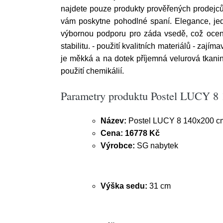
najdete pouze produkty prověřených prodejc
vám poskytne pohodlné spaní. Elegance, jed
výbornou podporu pro záda vsedě, což ocenít
stabilitu. - použití kvalitních materiálů - zaj
je měkká a na dotek příjemná velurová tkani
použití chemikálií.
Parametry produktu Postel LUCY 8
Název:
Postel LUCY 8 140x200 c
Cena:
16778 Kč
Výrobce:
SG nabytek
Výška sedu:
31 cm