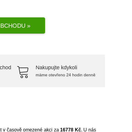
BCHODU »
bchod
Nakupujte kdykoli
máme otevřeno 24 hodin denně
at v časově omezené akci za
16778 Kč
. U nás