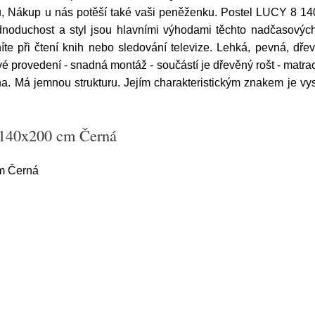
ů, Nákup u nás potěší také vaši peněženku. Postel LUCY 8 
noduchost a styl jsou hlavními výhodami těchto nadčasových
e při čtení knih nebo sledování televize. Lehká, pevná, dře
ímavé provedení - snadná montáž - součástí je dřevěný rošt - matr
na. Má jemnou strukturu. Jejím charakteristickým znakem je vy
 140x200 cm Černá
m Černá