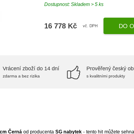
Dostupnost:
Skladem > 5 ks
16 778 Kč
DO O
vč. DPH
Vrácení zboží do 14 dní
Prověřený český o
zdarma a bez rizika
s kvalitními produkty
 cm Černá
od producenta
SG nabytek
- tento hit můžete sehn