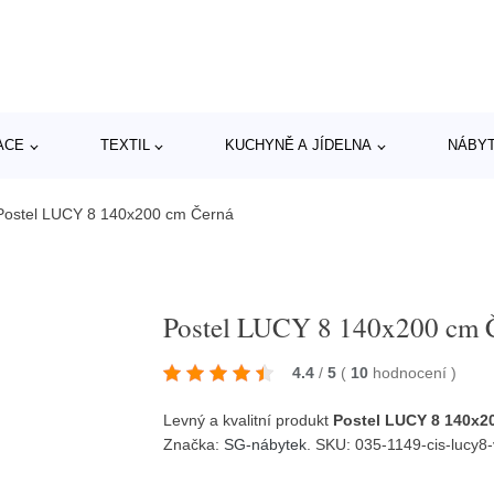
ACE
TEXTIL
KUCHYNĚ A JÍDELNA
NÁBY
Postel LUCY 8 140x200 cm Černá
Postel LUCY 8 140x200 cm 
4.4
/
5
(
10
hodnocení
)
Levný a kvalitní produkt
Postel LUCY 8 140x2
Značka:
SG-nábytek
. SKU: 035-1149-cis-lucy8-v