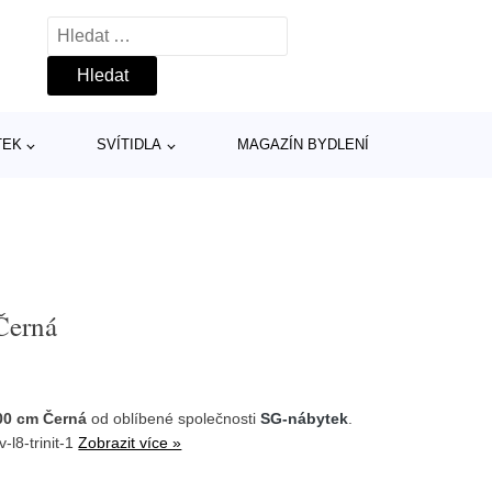
Vyhledávání
TEK
SVÍTIDLA
MAGAZÍN BYDLENÍ
Černá
00 cm Černá
od oblíbené společnosti
SG-nábytek
.
-l8-trinit-1
Zobrazit více »