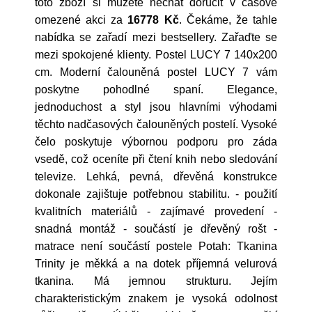
toto zboží si můžete nechat doručit v časově
omezené akci za
16778 Kč
. Čekáme, že tahle
nabídka se zařadí mezi bestsellery. Zařaďte se
mezi spokojené klienty. Postel LUCY 7 140x200
cm. Moderní čalouněná postel LUCY 7 vám
poskytne pohodlné spaní. Elegance,
jednoduchost a styl jsou hlavními výhodami
těchto nadčasových čalouněných postelí. Vysoké
čelo poskytuje výbornou podporu pro záda
vsedě, což oceníte při čtení knih nebo sledování
televize. Lehká, pevná, dřevěná konstrukce
dokonale zajištuje potřebnou stabilitu. - použití
kvalitních materiálů - zajímavé provedení -
snadná montáž - součástí je dřevěný rošt -
matrace není součástí postele Potah: Tkanina
Trinity je měkká a na dotek příjemná velurová
tkanina. Má jemnou strukturu. Jejím
charakteristickým znakem je vysoká odolnost