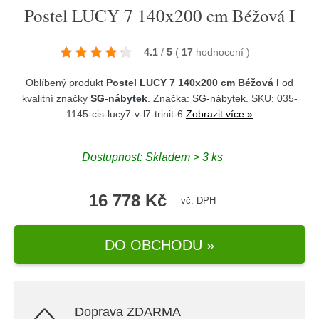
Postel LUCY 7 140x200 cm Béžová I
4.1
/
5
(
17
hodnocení
)
Oblíbený produkt
Postel LUCY 7 140x200 cm Béžová I
od
kvalitní značky
SG-nábytek
. Značka:
SG-nábytek
. SKU: 035-
1145-cis-lucy7-v-l7-trinit-6
Zobrazit více »
Dostupnost:
Skladem > 3 ks
16 778 Kč
vč. DPH
DO OBCHODU »
Doprava ZDARMA