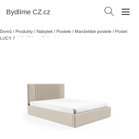
Bydlíme CZ.cz
Vyhledávání
Domů
/
Produkty
/
Nábytek
/
Postele
/
Manželské postele
/
Postel
LUCY 7 140x200 cm Béžová I