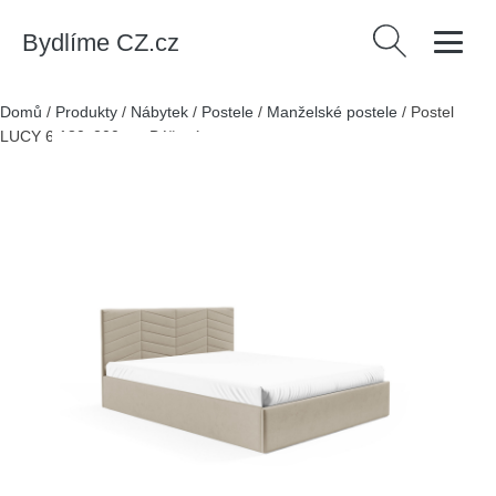
Bydlíme CZ.cz
Vyhledávání
Domů
/
Produkty
/
Nábytek
/
Postele
/
Manželské postele
/
Postel
LUCY 6 180x200 cm Béžová