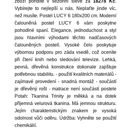
zboží pořídíte v sezónní slevě za
18278 Kč
.
Vybírejte to nejlepší u nás. Neplaťte jinde víc,
než musíte. Postel LUCY 6 180x200 cm. Moderní
čalouněná postel LUCY 6 vám poskytne
pohodlné spaní. Elegance, jednoduchost a styl
jsou hlavními výhodami těchto nadčasových
čalouněných postelí. Vysoké čelo poskytuje
výbornou podporu pro záda vsedě, což oceníte
při čtení knih nebo sledování televize. Lehká,
pevná, dřevěná konstrukce dokonale zajištuje
potřebnou stabilitu. - použití kvalitních materiálů -
zajímavé provedení - snadná montáž - součástí
je dřevěný rošt - matrace není součástí postele
Potah: Tkanina Trinity je měkká a na dotek
příjemná velurová tkanina. Má jemnou strukturu.
Jejím charakteristickým znakem je vysoká
odolnost vůči oděru. Údržba: Vyhněte se použití
chemikálií.