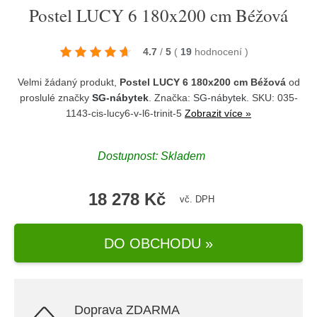
Postel LUCY 6 180x200 cm Béžová
4.7
/
5
(
19
hodnocení
)
Velmi žádaný produkt,
Postel LUCY 6 180x200 cm Béžová
od
proslulé značky
SG-nábytek
. Značka:
SG-nábytek
. SKU: 035-
1143-cis-lucy6-v-l6-trinit-5
Zobrazit více »
Dostupnost:
Skladem
18 278 Kč
vč. DPH
DO OBCHODU »
Doprava ZDARMA