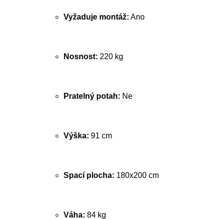
Vyžaduje montáž:
Ano
Nosnost:
220 kg
Pratelný potah:
Ne
Výška:
91 cm
Spací plocha:
180x200 cm
Váha:
84 kg