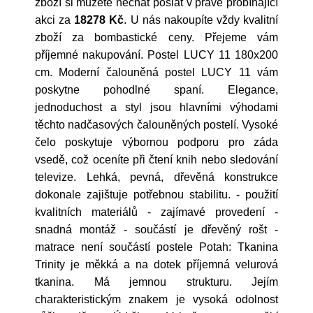
zboží si můžete nechat poslat v právě probíhající
akci za
18278 Kč
. U nás nakoupíte vždy kvalitní
zboží za bombastické ceny. Přejeme vám
příjemné nakupování. Postel LUCY 11 180x200
cm. Moderní čalouněná postel LUCY 11 vám
poskytne pohodlné spaní. Elegance,
jednoduchost a styl jsou hlavními výhodami
těchto nadčasových čalouněných postelí. Vysoké
čelo poskytuje výbornou podporu pro záda
vsedě, což oceníte při čtení knih nebo sledování
televize. Lehká, pevná, dřevěná konstrukce
dokonale zajištuje potřebnou stabilitu. - použití
kvalitních materiálů - zajímavé provedení -
snadná montáž - součástí je dřevěný rošt -
matrace není součástí postele Potah: Tkanina
Trinity je měkká a na dotek příjemná velurová
tkanina. Má jemnou strukturu. Jejím
charakteristickým znakem je vysoká odolnost