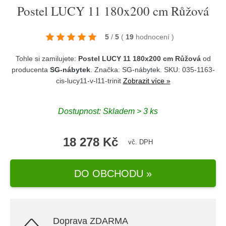
Postel LUCY 11 180x200 cm Růžová
5
/
5
(
19
hodnocení
)
Tohle si zamilujete:
Postel LUCY 11 180x200 cm Růžová
od
producenta
SG-nábytek
. Značka:
SG-nábytek
. SKU: 035-1163-
cis-lucy11-v-l11-trinit
Zobrazit více »
Dostupnost:
Skladem > 3 ks
18 278 Kč
vč. DPH
DO OBCHODU »
Doprava ZDARMA