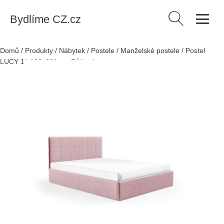
Bydlíme CZ.cz
Vyhledávání
Domů
/
Produkty
/
Nábytek
/
Postele
/
Manželské postele
/
Postel
LUCY 11 180x200 cm Růžová