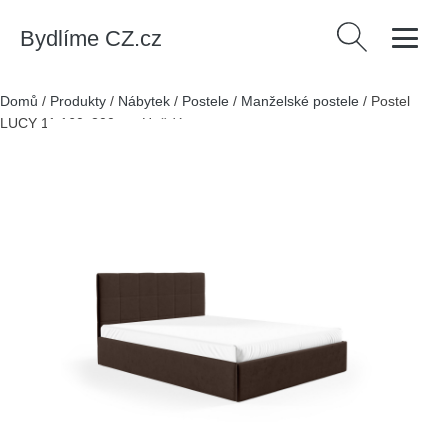
Bydlíme CZ.cz
Vyhledávání
Domů
/
Produkty
/
Nábytek
/
Postele
/
Manželské postele
/
Postel
LUCY 11 160x200 cm Hnědá