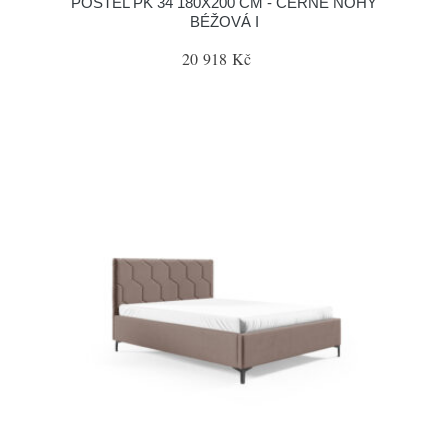
POSTEL PK 34 180X200 CM - ČERNÉ NOHY
BÉŽOVÁ I
20 918 Kč