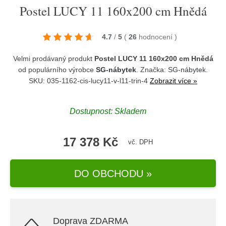
Postel LUCY 11 160x200 cm Hnědá
4.7
/
5
(
26
hodnocení
)
Velmi prodávaný produkt
Postel LUCY 11 160x200 cm Hnědá
od populárního výrobce
SG-nábytek
. Značka:
SG-nábytek
.
SKU: 035-1162-cis-lucy11-v-l11-trin-4
Zobrazit více »
Dostupnost:
Skladem
17 378 Kč
vč. DPH
DO OBCHODU »
Doprava ZDARMA