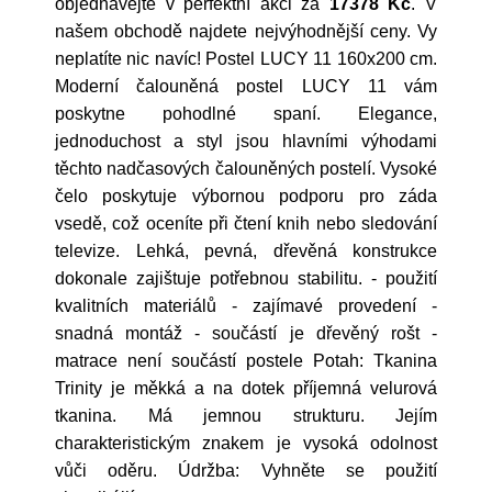
objednávejte v perfektní akci za
17378 Kč
. V
našem obchodě najdete nejvýhodnější ceny. Vy
neplatíte nic navíc! Postel LUCY 11 160x200 cm.
Moderní čalouněná postel LUCY 11 vám
poskytne pohodlné spaní. Elegance,
jednoduchost a styl jsou hlavními výhodami
těchto nadčasových čalouněných postelí. Vysoké
čelo poskytuje výbornou podporu pro záda
vsedě, což oceníte při čtení knih nebo sledování
televize. Lehká, pevná, dřevěná konstrukce
dokonale zajištuje potřebnou stabilitu. - použití
kvalitních materiálů - zajímavé provedení -
snadná montáž - součástí je dřevěný rošt -
matrace není součástí postele Potah: Tkanina
Trinity je měkká a na dotek příjemná velurová
tkanina. Má jemnou strukturu. Jejím
charakteristickým znakem je vysoká odolnost
vůči oděru. Údržba: Vyhněte se použití