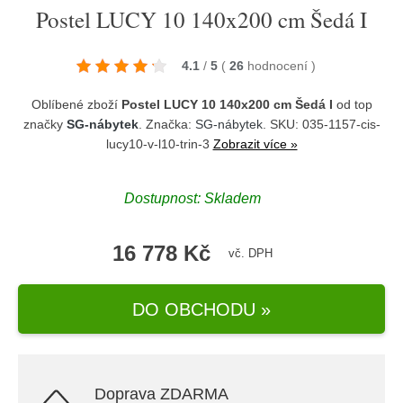
Postel LUCY 10 140x200 cm Šedá I
4.1
/
5
(
26
hodnocení
)
Oblíbené zboží
Postel LUCY 10 140x200 cm Šedá I
od top
značky
SG-nábytek
. Značka:
SG-nábytek
. SKU: 035-1157-cis-
lucy10-v-l10-trin-3
Zobrazit více »
Dostupnost:
Skladem
16 778 Kč
vč. DPH
DO OBCHODU »
Doprava ZDARMA