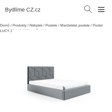
Bydlíme CZ.cz
Vyhledávání
Domů
/
Produkty
/
Nábytek
/
Postele
/
Manželské postele
/
Postel
LUCY 10 140x200 cm Šedá I