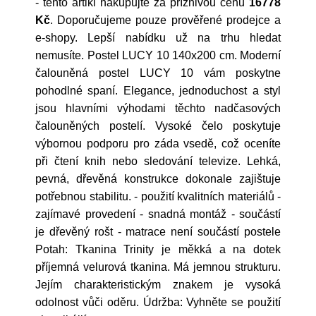
- tento artikl nakupujte za příznivou cenu
16778
Kč
. Doporučujeme pouze prověřené prodejce a
e-shopy. Lepší nabídku už na trhu hledat
nemusíte. Postel LUCY 10 140x200 cm. Moderní
čalouněná postel LUCY 10 vám poskytne
pohodlné spaní. Elegance, jednoduchost a styl
jsou hlavními výhodami těchto nadčasových
čalouněných postelí. Vysoké čelo poskytuje
výbornou podporu pro záda vsedě, což oceníte
při čtení knih nebo sledování televize. Lehká,
pevná, dřevěná konstrukce dokonale zajištuje
potřebnou stabilitu. - použití kvalitních materiálů -
zajímavé provedení - snadná montáž - součástí
je dřevěný rošt - matrace není součástí postele
Potah: Tkanina Trinity je měkká a na dotek
příjemná velurová tkanina. Má jemnou strukturu.
Jejím charakteristickým znakem je vysoká
odolnost vůči oděru. Údržba: Vyhněte se použití