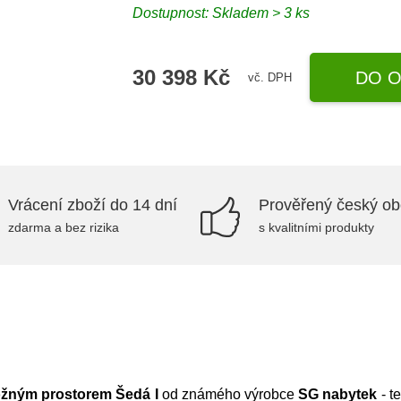
Dostupnost:
Skladem > 3 ks
30 398 Kč
DO O
vč. DPH
Vrácení zboží do 14 dní
Prověřený český o
zdarma a bez rizika
s kvalitními produkty
ožným prostorem Šedá I
od známého výrobce
SG nabytek
- t