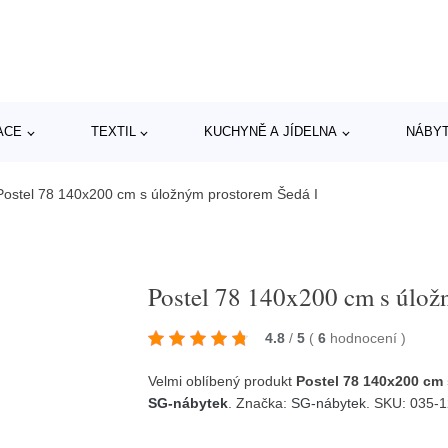
ACE
TEXTIL
KUCHYNĚ A JÍDELNA
NÁBY
Postel 78 140x200 cm s úložným prostorem Šedá I
Postel 78 140x200 cm s úlož
4.8
/
5
(
6
hodnocení
)
Velmi oblíbený produkt
Postel 78 140x200 cm
SG-nábytek
. Značka:
SG-nábytek
. SKU: 035-1