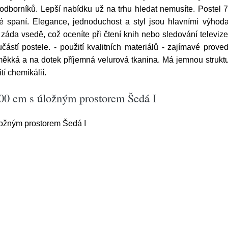
 odborníků. Lepší nabídku už na trhu hledat nemusíte. Poste
 spaní. Elegance, jednoduchost a styl jsou hlavními výhoda
záda vsedě, což oceníte při čtení knih nebo sledování televiz
učástí postele. - použití kvalitních materiálů - zajímavé pro
 měkká a na dotek příjemná velurová tkanina. Má jemnou strukt
tí chemikálií.
200 cm s úložným prostorem Šedá I
ožným prostorem Šedá I