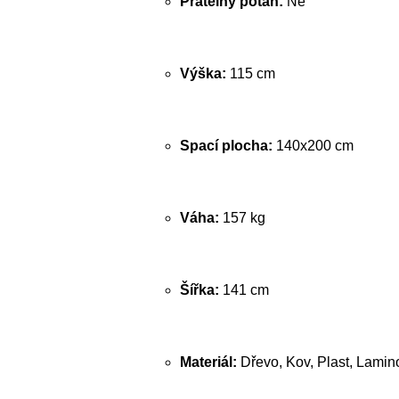
Pratelný potah:
Ne
Výška:
115 cm
Spací plocha:
140x200 cm
Váha:
157 kg
Šířka:
141 cm
Materiál:
Dřevo, Kov, Plast, Lamin