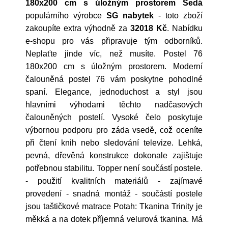
180x200 cm s úložným prostorem Šedá
populárního výrobce
SG nabytek
- toto zboží
zakoupíte extra výhodně za
32018 Kč
. Nabídku
e-shopu pro vás připravuje tým odborníků.
Neplaťte jinde víc, než musíte. Postel 76
180x200 cm s úložným prostorem. Moderní
čalouněná postel 76 vám poskytne pohodlné
spaní. Elegance, jednoduchost a styl jsou
hlavními výhodami těchto nadčasových
čalouněných postelí. Vysoké čelo poskytuje
výbornou podporu pro záda vsedě, což oceníte
při čtení knih nebo sledování televize. Lehká,
pevná, dřevěná konstrukce dokonale zajištuje
potřebnou stabilitu. Topper není součástí postele.
- použití kvalitních materiálů - zajímavé
provedení - snadná montáž - součástí postele
jsou taštičkové matrace Potah: Tkanina Trinity je
měkká a na dotek příjemná velurová tkanina. Má