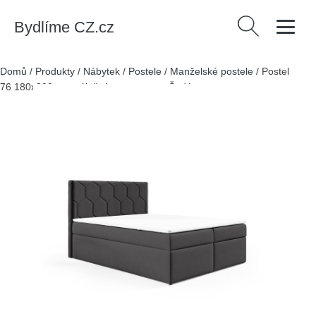
Bydlíme CZ.cz
Vyhledávání
Domů
/
Produkty
/
Nábytek
/
Postele
/
Manželské postele
/
Postel
76 180x200 cm s úložným prostorem Šedá