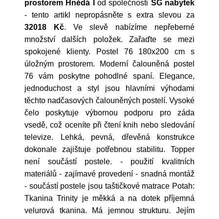
prostorem Hnědá I
od společnosti
SG nabytek
- tento artikl nepropásněte s extra slevou za
32018 Kč
. Ve slevě nabízíme nepřeberné
množství dalších položek. Zařaďte se mezi
spokojené klienty. Postel 76 180x200 cm s
úložným prostorem. Moderní čalouněná postel
76 vám poskytne pohodlné spaní. Elegance,
jednoduchost a styl jsou hlavními výhodami
těchto nadčasových čalouněných postelí. Vysoké
čelo poskytuje výbornou podporu pro záda
vsedě, což oceníte při čtení knih nebo sledování
televize. Lehká, pevná, dřevěná konstrukce
dokonale zajištuje potřebnou stabilitu. Topper
není součástí postele. - použití kvalitních
materiálů - zajímavé provedení - snadná montáž
- součástí postele jsou taštičkové matrace Potah:
Tkanina Trinity je měkká a na dotek příjemná
velurová tkanina. Má jemnou strukturu. Jejím