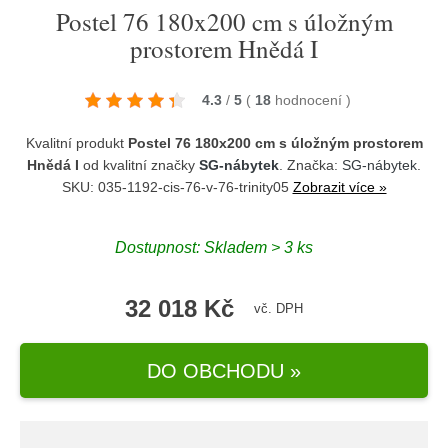
Postel 76 180x200 cm s úložným
prostorem Hnědá I
4.3
/
5
(
18
hodnocení
)
Kvalitní produkt
Postel 76 180x200 cm s úložným prostorem
Hnědá I
od kvalitní značky
SG-nábytek
. Značka:
SG-nábytek
.
SKU: 035-1192-cis-76-v-76-trinity05
Zobrazit více »
Dostupnost:
Skladem > 3 ks
32 018 Kč
vč. DPH
DO OBCHODU »