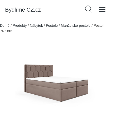
Bydlíme CZ.cz
Vyhledávání
Domů
/
Produkty
/
Nábytek
/
Postele
/
Manželské postele
/
Postel
76 180x200 cm s úložným prostorem Hnědá I