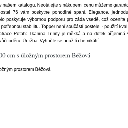
ky v našem katalogu. Neotálejte s nákupem, cenu můžeme garant
ostel 76 vám poskytne pohodlné spaní. Elegance, jednoduc
o poskytuje výbornou podporu pro záda vsedě, což oceníte př
otřebnou stabilitu. Topper není součástí postele. - použití kva
atrace Potah: Tkanina Trinity je měkká a na dotek příjemná 
vůči oděru. Údržba: Vyhněte se použití chemikálií.
200 cm s úložným prostorem Béžová
ložným prostorem Béžová