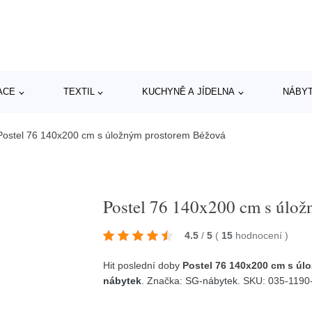
ACE
TEXTIL
KUCHYNĚ A JÍDELNA
NÁBY
Postel 76 140x200 cm s úložným prostorem Béžová
Postel 76 140x200 cm s úlo
4.5
/
5
(
15
hodnocení
)
Hit poslední doby
Postel 76 140x200 cm s ú
nábytek
. Značka:
SG-nábytek
. SKU: 035-1190-