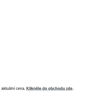
 aktuální cena.
Klikněte do obchodu zde
.