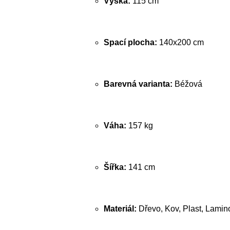
Výška:
115 cm
Spací plocha:
140x200 cm
Barevná varianta:
Béžová
Váha:
157 kg
Šířka:
141 cm
Materiál:
Dřevo, Kov, Plast, Lamin