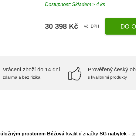
Dostupnost:
Skladem > 4 ks
30 398 Kč
DO O
vč. DPH
Vrácení zboží do 14 dní
Prověřený český o
zdarma a bez rizika
s kvalitními produkty
 úložným prostorem Béžová
kvalitní značky
SG nabytek
- te