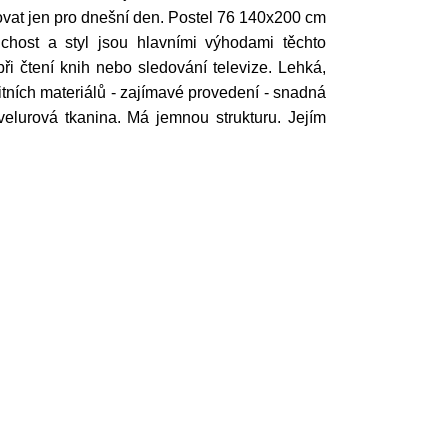
ovat jen pro dnešní den. Postel 76 140x200 cm
host a styl jsou hlavními výhodami těchto
i čtení knih nebo sledování televize. Lehká,
litních materiálů - zajímavé provedení - snadná
velurová tkanina. Má jemnou strukturu. Jejím