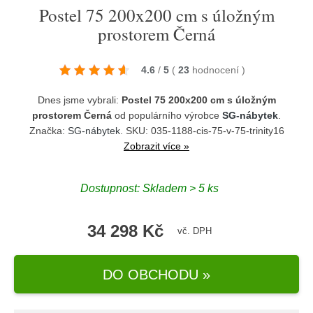
Postel 75 200x200 cm s úložným
prostorem Černá
4.6
/
5
(
23
hodnocení
)
Dnes jsme vybrali:
Postel 75 200x200 cm s úložným
prostorem Černá
od populárního výrobce
SG-nábytek
.
Značka:
SG-nábytek
. SKU: 035-1188-cis-75-v-75-trinity16
Zobrazit více »
Dostupnost:
Skladem > 5 ks
34 298 Kč
vč. DPH
DO OBCHODU »