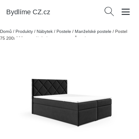
Bydlíme CZ.cz
Vyhledávání
Domů
/
Produkty
/
Nábytek
/
Postele
/
Manželské postele
/
Postel
75 200x200 cm s úložným prostorem Černá