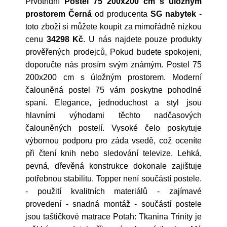
Prvotřídní
Postel 75 200x200 cm s úložným
prostorem Černá
od producenta
SG nabytek
-
toto zboží si můžete koupit za mimořádně nízkou
cenu
34298 Kč
. U nás najdete pouze produkty
prověřených prodejců, Pokud budete spokojeni,
doporučte nás prosím svým známým. Postel 75
200x200 cm s úložným prostorem. Moderní
čalouněná postel 75 vám poskytne pohodlné
spaní. Elegance, jednoduchost a styl jsou
hlavními výhodami těchto nadčasových
čalouněných postelí. Vysoké čelo poskytuje
výbornou podporu pro záda vsedě, což oceníte
při čtení knih nebo sledování televize. Lehká,
pevná, dřevěná konstrukce dokonale zajištuje
potřebnou stabilitu. Topper není součástí postele.
- použití kvalitních materiálů - zajímavé
provedení - snadná montáž - součástí postele
jsou taštičkové matrace Potah: Tkanina Trinity je