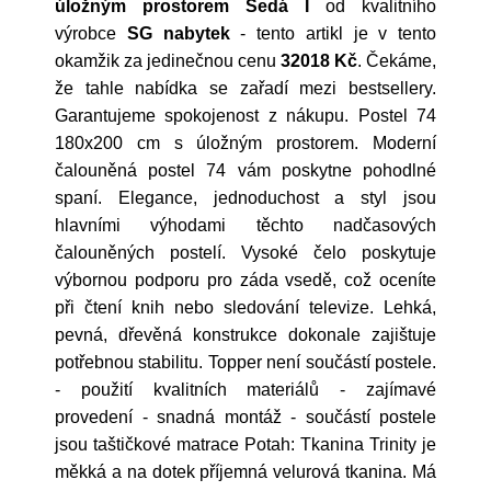
úložným prostorem Šedá I
od kvalitního
výrobce
SG nabytek
- tento artikl je v tento
okamžik za jedinečnou cenu
32018 Kč
. Čekáme,
že tahle nabídka se zařadí mezi bestsellery.
Garantujeme spokojenost z nákupu. Postel 74
180x200 cm s úložným prostorem. Moderní
čalouněná postel 74 vám poskytne pohodlné
spaní. Elegance, jednoduchost a styl jsou
hlavními výhodami těchto nadčasových
čalouněných postelí. Vysoké čelo poskytuje
výbornou podporu pro záda vsedě, což oceníte
při čtení knih nebo sledování televize. Lehká,
pevná, dřevěná konstrukce dokonale zajištuje
potřebnou stabilitu. Topper není součástí postele.
- použití kvalitních materiálů - zajímavé
provedení - snadná montáž - součástí postele
jsou taštičkové matrace Potah: Tkanina Trinity je
měkká a na dotek příjemná velurová tkanina. Má