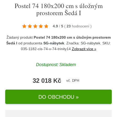
Postel 74 180x200 cm s úložným
prostorem Šedá I
4.9
/
5
(
23
hodnocení
)
Žádaný produkt
Postel 74 180x200 cm s úložným prostorem
Šedá I
od producenta
SG-nábytek
. Značka:
SG-nábytek
. SKU:
035-1182-cis-74-v-74-trinity14
Zobrazit více »
Dostupnost:
Skladem
32 018 Kč
vč. DPH
DO OBCHODU »