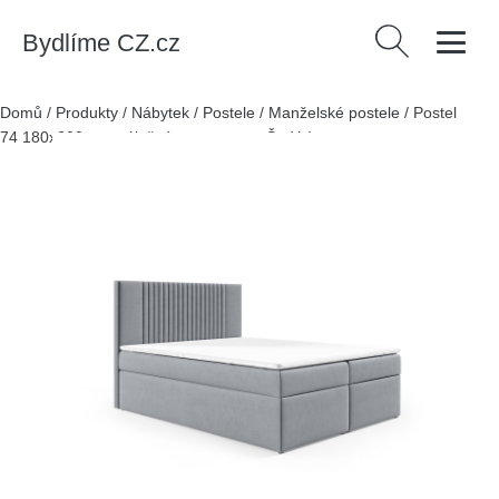
Bydlíme CZ.cz
Vyhledávání
Domů
/
Produkty
/
Nábytek
/
Postele
/
Manželské postele
/
Postel
74 180x200 cm s úložným prostorem Šedá I