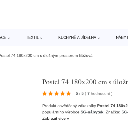
ACE
TEXTIL
KUCHYNĚ A JÍDELNA
NÁBY
Postel 74 180x200 cm s úložným prostorem Béžová
Postel 74 180x200 cm s úlo
5
/
5
(
7
hodnocení
)
Produkt osvědčený zákazníky
Postel 74 180x
populárního výrobce
SG-nábytek
. Značka:
SG-
Zobrazit více »