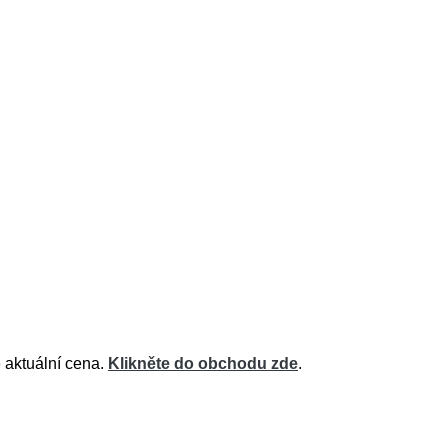
 aktuální cena.
Klikněte do obchodu zde
.