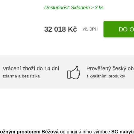
Dostupnost:
Skladem > 3 ks
32 018 Kč
DO O
vč. DPH
Vrácení zboží do 14 dní
Prověřený český o
zdarma a bez rizika
s kvalitními produkty
úložným prostorem Béžová
od originálního výrobce
SG nabyt