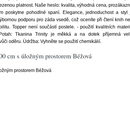
zenou platnost. Naše heslo: kvalita, výhodná cena, prozákazn
m poskytne pohodlné spaní. Elegance, jednoduchost a styl
ýbornou podporu pro záda vsedě, což oceníte při čtení knih n
ilitu. Topper není součástí postele. - použití kvalitních mat
 Potah: Tkanina Trinity je měkká a na dotek příjemná vel
vůči oděru. Údržba: Vyhněte se použití chemikálií.
200 cm s úložným prostorem Béžová
ložným prostorem Béžová