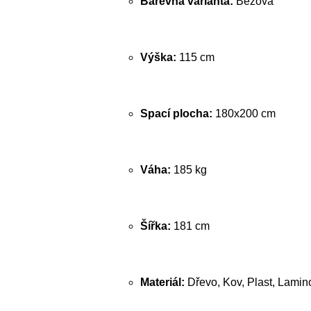
Barevná varianta:
Béžová
Výška:
115 cm
Spací plocha:
180x200 cm
Váha:
185 kg
Šířka:
181 cm
Materiál:
Dřevo, Kov, Plast, Lamin