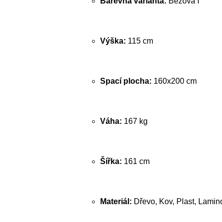
Barevná varianta:
Béžová I
Výška:
115 cm
Spací plocha:
160x200 cm
Váha:
167 kg
Šířka:
161 cm
Materiál:
Dřevo, Kov, Plast, Lamin