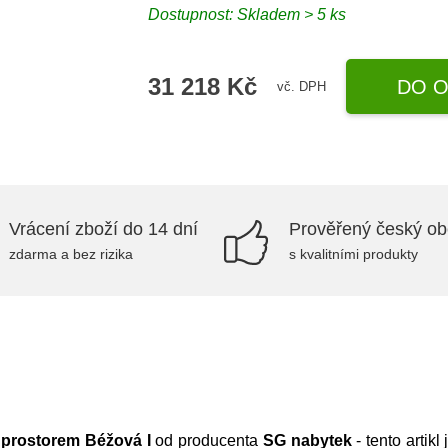
Dostupnost:
Skladem > 5 ks
31 218 Kč
DO O
vč. DPH
Vrácení zboží do 14 dní
Prověřený český o
zdarma a bez rizika
s kvalitními produkty
 prostorem Béžová I
od producenta
SG nabytek
- tento artikl