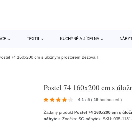
ACE
TEXTIL
KUCHYNĚ A JÍDELNA
NÁBY
Postel 74 160x200 cm s úložným prostorem Béžová I
Postel 74 160x200 cm s úlož
4.1
/
5
(
19
hodnocení
)
Žádaný produkt
Postel 74 160x200 cm s úlo
nábytek
. Značka:
SG-nábytek
. SKU: 035-1181-