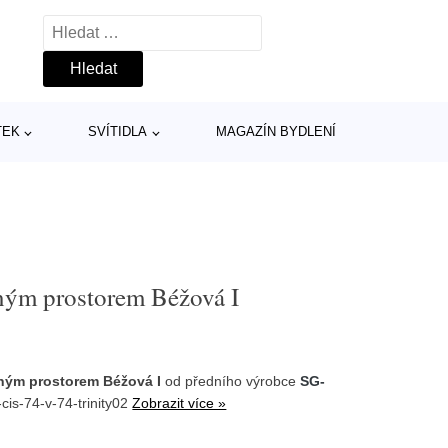
Vyhledávání
TEK
SVÍTIDLA
MAGAZÍN BYDLENÍ
ným prostorem Béžová I
žným prostorem Béžová I
od předního výrobce
SG-
cis-74-v-74-trinity02
Zobrazit více »