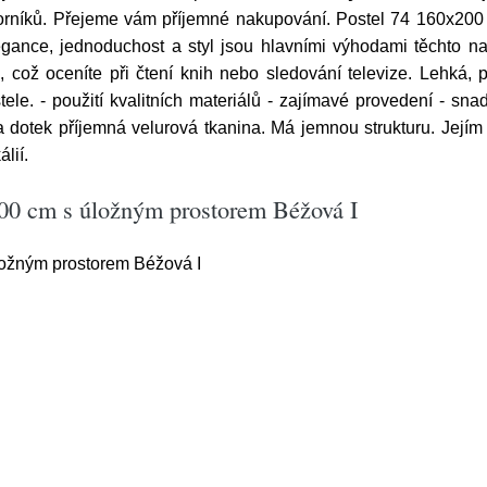
orníků. Přejeme vám příjemné nakupování. Postel 74 160x20
gance, jednoduchost a styl jsou hlavními výhodami těchto n
což oceníte při čtení knih nebo sledování televize. Lehká, 
tele. - použití kvalitních materiálů - zajímavé provedení - sn
a dotek příjemná velurová tkanina. Má jemnou strukturu. Jejím
álií.
200 cm s úložným prostorem Béžová I
ožným prostorem Béžová I