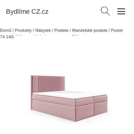
Bydlíme CZ.cz
Vyhledávání
Domů
/
Produkty
/
Nábytek
/
Postele
/
Manželské postele
/
Postel
74 140x200 cm s úložným prostorem Růžová