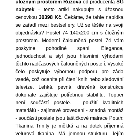
úložným prostorem Růžová
od producenta
SG
nabytek
- tento artikl nakupujte s úžasnou
cenovkou
30398 Kč
. Čekáme, že tahle nabídka
se zařadí mezi bestsellery. Už se těšíte na svoji
objednávku? Postel 74 140x200 cm s úložným
prostorem. Moderní čalouněná postel 74 vám
poskytne pohodlné spaní. Elegance,
jednoduchost a styl jsou hlavními výhodami
těchto nadčasových čalouněných postelí. Vysoké
čelo poskytuje výbornou podporu pro záda
vsedě, což oceníte při čtení knih nebo sledování
televize. Lehká, pevná, dřevěná konstrukce
dokonale zajištuje potřebnou stabilitu. Topper
není součástí postele. - použití kvalitních
materiálů - zajímavé provedení - snadná montáž
- součástí postele jsou taštičkové matrace Potah:
Tkanina Trinity je měkká a na dotek příjemná
velurová tkanina. Má jemnou strukturu. Jejím