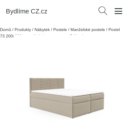
Bydlíme CZ.cz
Vyhledávání
Domů
/
Produkty
/
Nábytek
/
Postele
/
Manželské postele
/
Postel
73 200x200 cm s úložným prostorem Béžová