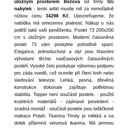
úložným prostorem Béžová
od firmy
SG
nabytek
- tento artikl musíte mít za mimořádně
nízkou cenu
34298 Kč
. Upozorňujeme, že
nabídka má omezenou platnost. Nákup u nás
potěší také vaši peněženku. Postel 73 200x200
cm s úložným prostorem. Moderní čalouněná
postel 73 vám poskytne pohodlné spaní.
Elegance, jednoduchost a styl jsou hlavními
výhodami těchto nadčasových čalouněných
postelí. Vysoké čelo poskytuje výbornou podporu
pro záda vsedě, což oceníte při čtení knih nebo
sledování televize. Lehká, pevná, dřevěná
konstrukce dokonale zajištuje potřebnou
stabilitu. Topper není součástí postele. - použití
kvalitních materiálů - zajímavé provedení -
snadná montáž - součástí postele jsou taštičkové
matrace Potah: Tkanina Trinity je měkká a na
dotek příjemná velurová tkanina. Má jemnou