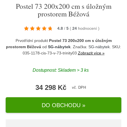
Postel 73 200x200 cm s úložným
prostorem Béžová
4.8
/
5
(
24
hodnocení
)
Prvotřídní produkt
Postel 73 200x200 cm s úložným
prostorem Béžová
od
SG-nábytek
. Značka:
SG-nábytek
. SKU:
035-1178-cis-73-v-73-trinity03
Zobrazit více »
Dostupnost:
Skladem > 3 ks
34 298 Kč
vč. DPH
DO OBCHODU »