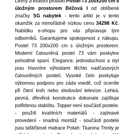
Levný a kvalitní produkt
Postel 73 200x200 cm s
úložným prostorem Béžová I
od oblíbené
značky
SG nabytek
- tento artikl je v tento
okamžik za mimořádně nízkou cenu
34298 Kč
.
Nabídku e-shopu pro vás připravuje tým
odborníků. Garantujeme spokojenost z nákupu.
Postel 73 200x200 cm s úložným prostorem.
Moderní čalouněná postel 73 vám poskytne
pohodlné spaní. Elegance, jednoduchost a styl
jsou hlavními výhodami těchto nadčasových
čalouněných postelí. Vysoké čelo poskytuje
výbornou podporu pro záda vsedě, což oceníte
při čtení knih nebo sledování televize. Lehká,
pevná, dřevěná konstrukce dokonale zajištuje
potřebnou stabilitu. Topper není součástí postele.
- použití kvalitních materiálů - zajímavé
provedení - snadná montáž - součástí postele
jsou taštičkové matrace Potah: Tkanina Trinity je