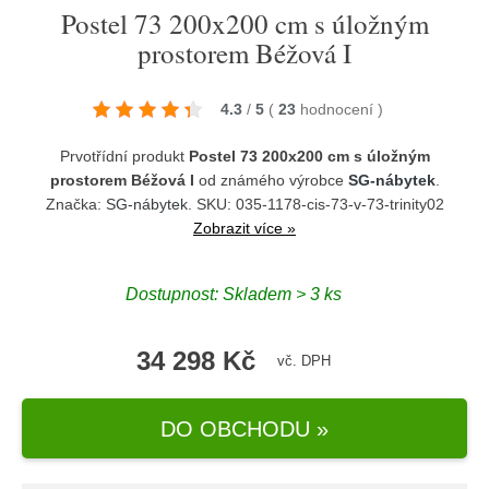
Postel 73 200x200 cm s úložným
prostorem Béžová I
4.3
/
5
(
23
hodnocení
)
Prvotřídní produkt
Postel 73 200x200 cm s úložným
prostorem Béžová I
od známého výrobce
SG-nábytek
.
Značka:
SG-nábytek
. SKU: 035-1178-cis-73-v-73-trinity02
Zobrazit více »
Dostupnost:
Skladem > 3 ks
34 298 Kč
vč. DPH
DO OBCHODU »