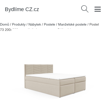
Bydlíme CZ.cz
Vyhledávání
Domů
/
Produkty
/
Nábytek
/
Postele
/
Manželské postele
/
Postel
73 200x200 cm s úložným prostorem Béžová I