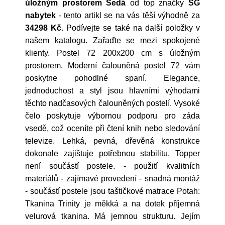
úložným prostorem Šedá
od top značky
SG
nabytek
- tento artikl se na vás těší výhodně za
34298 Kč
. Podívejte se také na další položky v
našem katalogu. Zařaďte se mezi spokojené
klienty. Postel 72 200x200 cm s úložným
prostorem. Moderní čalouněná postel 72 vám
poskytne pohodlné spaní. Elegance,
jednoduchost a styl jsou hlavními výhodami
těchto nadčasových čalouněných postelí. Vysoké
čelo poskytuje výbornou podporu pro záda
vsedě, což oceníte při čtení knih nebo sledování
televize. Lehká, pevná, dřevěná konstrukce
dokonale zajištuje potřebnou stabilitu. Topper
není součástí postele. - použití kvalitních
materiálů - zajímavé provedení - snadná montáž
- součástí postele jsou taštičkové matrace Potah:
Tkanina Trinity je měkká a na dotek příjemná
velurová tkanina. Má jemnou strukturu. Jejím