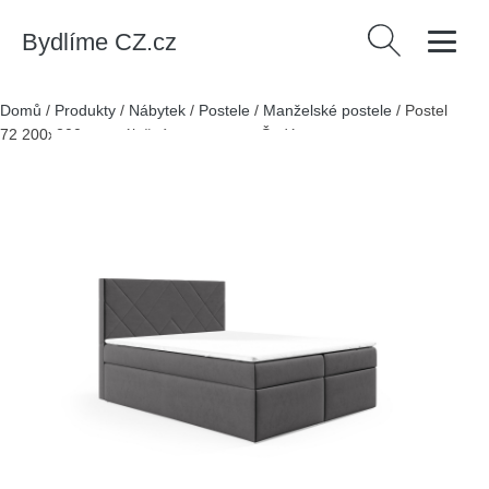
Bydlíme CZ.cz
Vyhledávání
Domů
/
Produkty
/
Nábytek
/
Postele
/
Manželské postele
/
Postel
72 200x200 cm s úložným prostorem Šedá