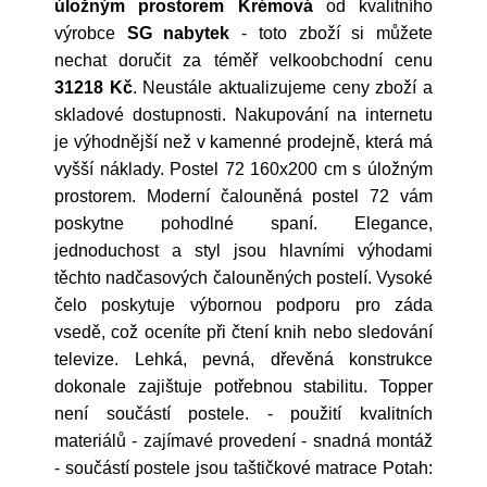
úložným prostorem Krémová
od kvalitního
výrobce
SG nabytek
- toto zboží si můžete
nechat doručit za téměř velkoobchodní cenu
31218 Kč
. Neustále aktualizujeme ceny zboží a
skladové dostupnosti. Nakupování na internetu
je výhodnější než v kamenné prodejně, která má
vyšší náklady. Postel 72 160x200 cm s úložným
prostorem. Moderní čalouněná postel 72 vám
poskytne pohodlné spaní. Elegance,
jednoduchost a styl jsou hlavními výhodami
těchto nadčasových čalouněných postelí. Vysoké
čelo poskytuje výbornou podporu pro záda
vsedě, což oceníte při čtení knih nebo sledování
televize. Lehká, pevná, dřevěná konstrukce
dokonale zajištuje potřebnou stabilitu. Topper
není součástí postele. - použití kvalitních
materiálů - zajímavé provedení - snadná montáž
- součástí postele jsou taštičkové matrace Potah: