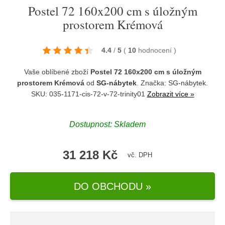
Postel 72 160x200 cm s úložným
prostorem Krémová
4.4
/
5
(
10
hodnocení
)
Vaše oblíbené zboží
Postel 72 160x200 cm s úložným
prostorem Krémová
od
SG-nábytek
. Značka:
SG-nábytek
.
SKU: 035-1171-cis-72-v-72-trinity01
Zobrazit více »
Dostupnost:
Skladem
31 218 Kč
vč. DPH
DO OBCHODU »