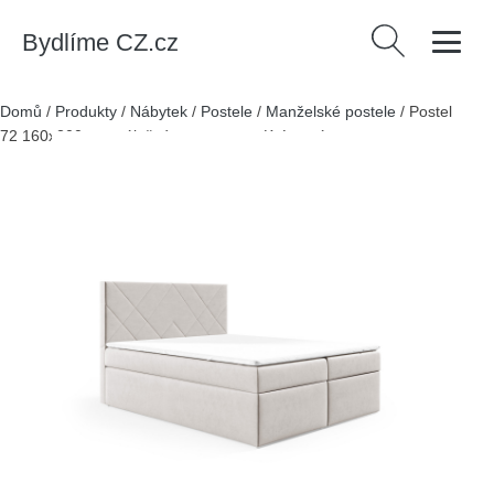
Bydlíme CZ.cz
Vyhledávání
Domů
/
Produkty
/
Nábytek
/
Postele
/
Manželské postele
/
Postel
72 160x200 cm s úložným prostorem Krémová