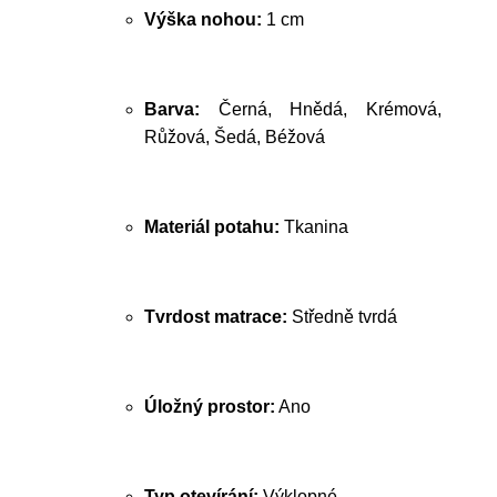
Výška nohou:
1 cm
Barva:
Černá, Hnědá, Krémová,
Růžová, Šedá, Béžová
Materiál potahu:
Tkanina
Tvrdost matrace:
Středně tvrdá
Úložný prostor:
Ano
Typ otevírání:
Výklopné